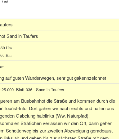
g (km)
Taufers
of Sand in Taufers
 460 Hm
460 Hm
 km
g auf guten Wanderwegen, sehr gut gakennzeichnet
:25.000 Blatt 036 Sand in Taufers
queren am Busbahnhof die Straße und kommen durch die
 Tourist-Info. Dort gahen wir nach rechts und halten uns
lgenden Gabelung halblinks (Ww. Naturpfad).
schmalen Sträßchen verlassen wir den Ort, dann gehen
dem Schotterweg bis zur zweiten Abzweigung geradeaus.
n links ab und gehen bis zur nächsten Straße mit dem