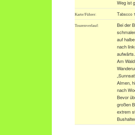
Weg ist g
T
abscco 1
Karte/Führer:
Bei der 
Tourenverlauf:
schmalen
auf halb
nach link
aufwärts.
Am Waldr
Wanderun
„Sunnsat
Almen, h
nach Woo
Bevor üb
großen B
extrem s
Bushaltes