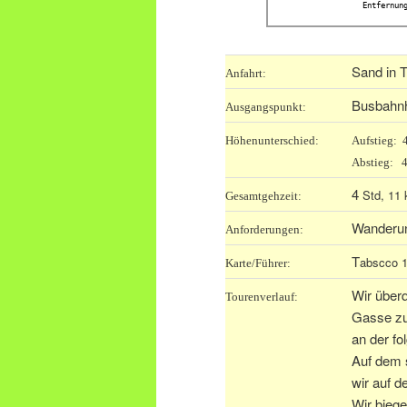
Entfernun
Sand in 
Anfahrt:
Busbahnh
Ausgangspunkt:
Höhenunterschied:
Aufstieg:
Abstieg: 
4
Std, 11
Gesamtgehzeit:
Wanderun
Anforderungen:
T
abscco 1
Karte/Führer:
Wir über
Tourenverlauf:
Gasse zur
an der fo
Auf dem 
wir auf 
Wir biege