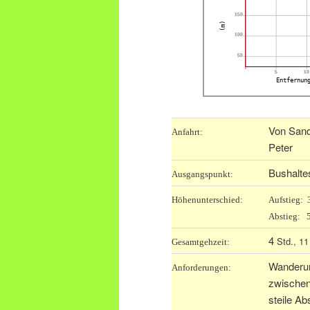
150
(m)
100
50
5
10
Entfernun
Von Sand 
Anfahrt:
Peter
Bushaltes
Ausgangspunkt:
Höhenunterschied:
Aufstieg:
Abstieg: 
4
Std., 1
Gesamtgehzeit:
Wanderun
Anforderungen:
zwischen
steile Ab