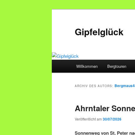
Zum
Zum
primären
sekundären
Inhalt
Inhalt
Gipfelglück
springen
springen
Hauptmenü
Willkommen
Bergtouren
Bergmaus4
ARCHIV DES AUTORS:
Ahrntaler Sonn
Veröffentlicht am
30/07/2026
Sonnenweg von St. Peter na