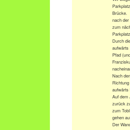
Parkplatz
Brücke.
nach der
zum näch
Parkplat
Durch di
aufwärts
Pfad (und
Franzisk
nacheina
Nach dem 
Richtung 
aufwärts
Auf dem 
zurück z
zum Toblh
gehen au
Der Wand