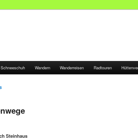
Schneeschuh
Wandern
Wanderreisen
Radtouren
Hüttenve
8
enwege
ch Steinhaus