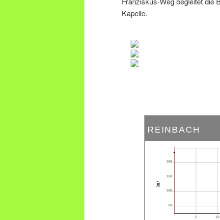
Franziskus-Weg begleitet die B
Kapelle.
REINBACH
200
150
(m)
100
50
5
10