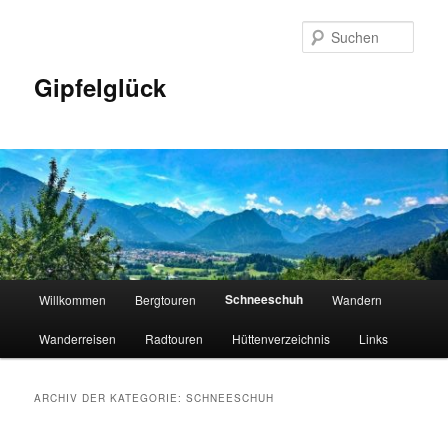
Zum
Zum
primären
sekundären
Such
Inhalt
Inhalt
springen
springen
Gipfelglück
Hauptmenü
Schneeschuh
Willkommen
Bergtouren
Wandern
Wanderreisen
Radtouren
Hüttenverzeichnis
Links
ARCHIV DER KATEGORIE:
SCHNEESCHUH