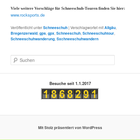
Viele weitere Vorschläge für Schneeschuh-Touren finden Sie
hier
:
www.rocksports.de
Veröffentlicht unter
Schneeschuh
|
Verschlagwortet mit
Allgäu
,
Bregenzerwald
,
gps
,
gpx
,
Schneeschuh
,
Schneeschuhtour
,
Schneeschuhwanderung
,
Sxchneeschuhwandern
S
u
c
h
e
Besuche seit 1.1.2017
n
Mit Stolz präsentiert von WordPress