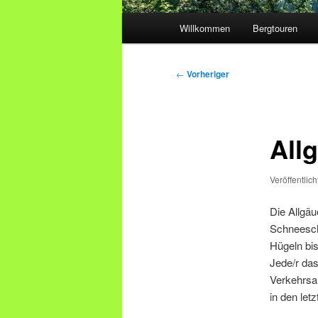
Hauptmenü
Willkommen
Bergtouren
Beitragsnavigation
←
Vorheriger
All
Veröffentlic
Die Allgäu
Schneesch
Hügeln bis
Jede/r das
Verkehrsan
in den le