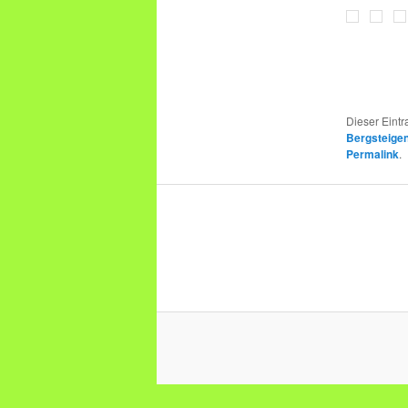
Dieser Eint
Bergsteige
Permalink
.