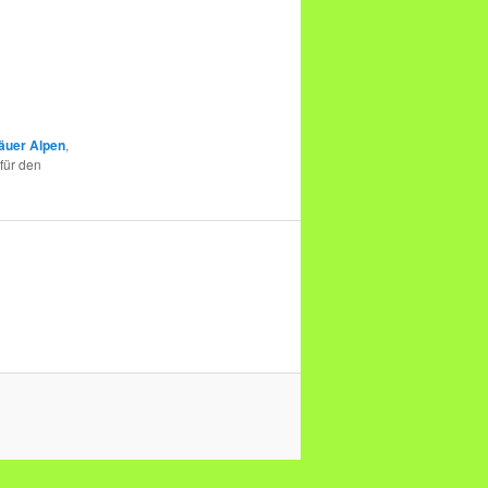
äuer Alpen
,
für den