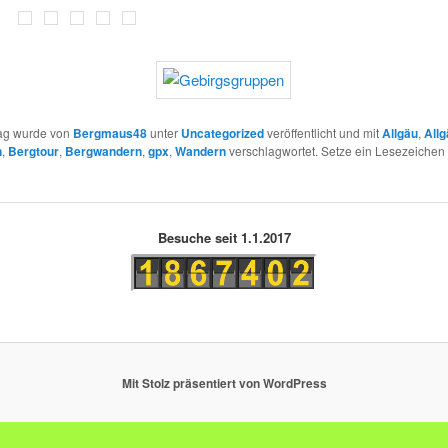
rag wurde von
Bergmaus48
unter
Uncategorized
veröffentlicht und mit
Allgäu
,
Allg
n
,
Bergtour
,
Bergwandern
,
gpx
,
Wandern
verschlagwortet. Setze ein Lesezeichen 
Besuche seit 1.1.2017
Mit Stolz präsentiert von WordPress