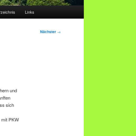
rzeichnis
Links
Nächster
→
ehern und
nften
ass sich
rt mit PKW