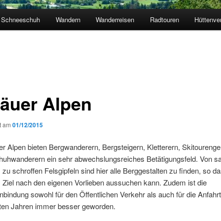
Schneeschuh
Wandern
Wanderreisen
Radtouren
Hüttenve
gäuer Alpen
ht am
01/12/2015
er Alpen bieten Bergwanderern, Bergsteigern, Kletterern, Skitoureng
uhwanderern ein sehr abwechslungsreiches Betätigungsfeld. Von sa
 zu schroffen Felsgipfeln sind hier alle Berggestalten zu finden, so d
 Ziel nach den eigenen Vorlieben aussuchen kann. Zudem ist die
bindung sowohl für den Öffentlichen Verkehr als auch für die Anfah
tzten Jahren immer besser geworden.