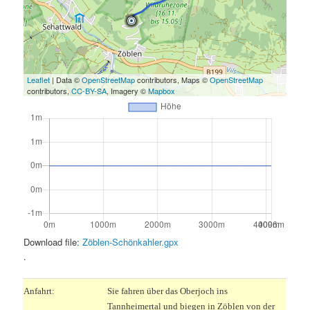
Leaflet
| Data ©
OpenStreetMap
contributors, Maps ©
OpenStreetMap
contributors,
CC-BY-SA
, Imagery ©
Mapbox
Download file:
Zöblen-Schönkahler.gpx
.
Anfahrt:
Sie fahren über das Oberjoch ins
Tannheimertal und biegen in Zöblen von der