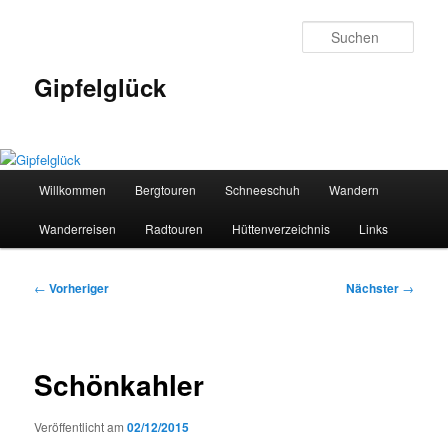
Zum
primären
Such
Inhalt
springen
Gipfelglück
Hauptmenü
Willkommen
Bergtouren
Schneeschuh
Wandern
Wanderreisen
Radtouren
Hüttenverzeichnis
Links
Beitragsnavigation
←
Vorheriger
Nächster
→
Schönkahler
Veröffentlicht am
02/12/2015