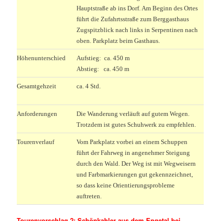
Hauptstraße ab ins Dorf. Am Beginn des Ortes
führt die Zufahrtsstraße zum Berggasthaus
Zugspitzblick nach links in Serpentinen nach
oben. Parkplatz beim Gasthaus.
Höhenunterschied
Aufstieg: ca. 450 m
Abstieg: ca. 450 m
Gesamtgehzeit
ca. 4 Std.
Anforderungen
Die Wanderung verläuft auf gutem Wegen.
Trotzdem ist gutes Schuhwerk zu empfehlen.
Tourenverlauf
Vom Parkplatz vorbei an einem Schuppen
führt der Fahrweg in angenehmer Steigung
durch den Wald. Der Weg ist mit Wegweisern
und Farbmarkierungen gut gekennzeichnet,
so dass keine Orientierungsprobleme
auftreten.
Tourenvorschlag 2: Schönkahler aus dem Engetal bei