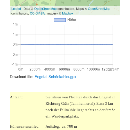
Leaflet
| Data ©
OpenStreetMap
contributors, Maps ©
OpenStreetMap
contributors,
CC-BY-SA
, Imagery ©
Mapbox
Download file:
Engetal-Schönkahler.gpx
.
Anfahrt:
Sie fahren von Pfronten durch das Engetal in
Richtung Grän (Tannheimertal). Etwa 3 km
nach der Fallmühle liegt rechts an der Straße
ein Wanderparkplatz.
Höhenunterschied
Aufstieg: ca. 700 m