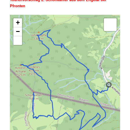
Pfronten
+
−