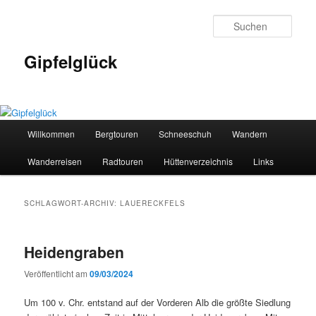
Zum
Zum
primären
sekundären
Such
Inhalt
Inhalt
springen
springen
Gipfelglück
Hauptmenü
Willkommen
Bergtouren
Schneeschuh
Wandern
Wanderreisen
Radtouren
Hüttenverzeichnis
Links
SCHLAGWORT-ARCHIV:
LAUERECKFELS
Heidengraben
Veröffentlicht am
09/03/2024
Um 100 v. Chr. entstand auf der Vorderen Alb die größte Siedlung