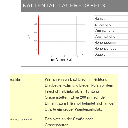
KALTENTAL-LAUERECKFELS
Name:
200
Entfernung:
Minimalhöhe:
150
Maximalhöhe:
(m)
100
Höhengewinn:
Höhenverlust:
50
Dauer:
5
10
15
Entfernung (km)
Wir fahren von Bad Urach in Richtung
Anfahrt:
Blaubeuren-Ulm und biegen kurz vor dem
Friedhof halblinks ab in Richtung
Grabenstetten. Etwa 200 m nach der
Einfahrt zum Pfählhof befindet sich an der
Straße ein großer Wanderparkplatz
P
arkplatz an der Straße nach
Ausgangspunkt:
Grabenstetten