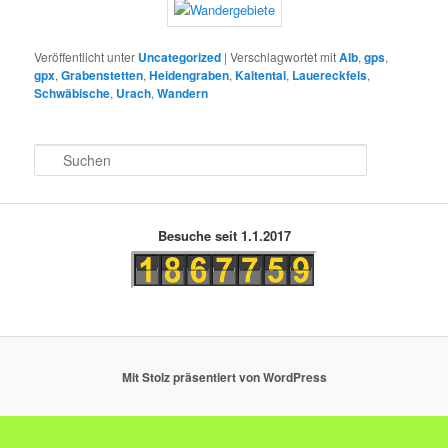
Veröffentlicht unter
Uncategorized
|
Verschlagwortet mit
Alb
,
gps
,
gpx
,
Grabenstetten
,
Heidengraben
,
Kaltental
,
Lauereckfels
,
Schwäbische
,
Urach
,
Wandern
S
u
c
h
e
Besuche seit 1.1.2017
n
Mit Stolz präsentiert von WordPress