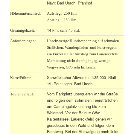
Navi: Bad Urach, Pfählhof
Höhenunterschied:
Aufstieg: 250 Hm
Abstieg: 250 Hm
14 km
,
Gesamtgehzeit:
ca. 3.45 Std.
Anforderungen:
Unschwierige Rundwanderung auf schmalen
Sträßchen, Wanderpfaden und Forstwegen,
ein kurzer steiler Aufstieg zum Lauereckfels
Markierung nicht durchgängig, wenige
Wegweiser, GPS sehr hilfreich.
Schwäbischer Albverein 1:35.000 Blatt
Karte/Führer:
19 Reutlingen Bad Urach
Vom Parkplatz überqueren wir die Straße
Tourenverlauf:
und folgen dem schmalen Teersträßchen
am Campingplatz entlang bis zum
Waldrand. Vor der Brücke (Ww.
Kaltentalsee, Lauereckfels) gehen wir
geradeaus in den Wald und folgen dem
Forstweg. Bei der Abzweigung nach links