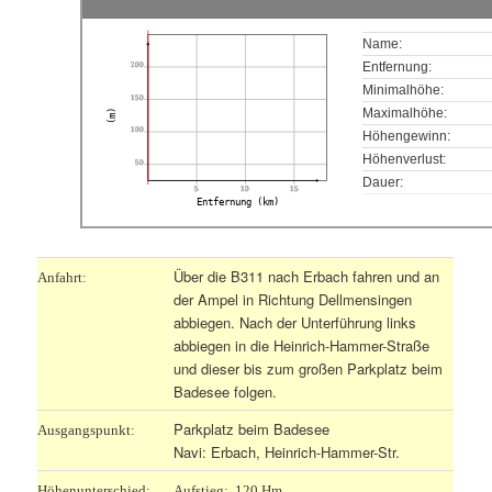
Name:
200
Entfernung:
Minimalhöhe:
150
Maximalhöhe:
(m)
100
Höhengewinn:
Höhenverlust:
50
Dauer:
5
10
15
Entfernung (km)
Über die B311 nach Erbach fahren und an
Anfahrt:
der Ampel in Richtung Dellmensingen
abbiegen. Nach der Unterführung links
abbiegen in die Heinrich-Hammer-Straße
und dieser bis zum großen Parkplatz beim
Badesee folgen.
Parkplatz beim Badesee
Ausgangspunkt:
Navi: Erbach, Heinrich-Hammer-Str.
Höhenunterschied:
Aufstieg: 120 Hm