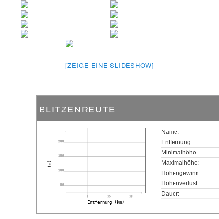
[ZEIGE EINE SLIDESHOW]
BLITZENREUTE
Name:
200
Entfernung:
Minimalhöhe:
150
Maximalhöhe:
(m)
100
Höhengewinn:
Höhenverlust:
50
Dauer:
5
10
15
Entfernung (km)