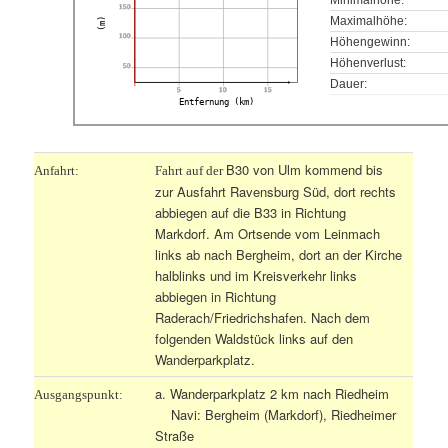
150
Maximalhöhe:
(m)
100
Höhengewinn:
Höhenverlust:
50
Dauer:
5
10
15
Entfernung (km)
B30 von Ulm kommend bis
Anfahrt:
Fahrt auf der
zur Ausfahrt Ravensburg Süd, dort rechts
abbiegen auf die B33 in Richtung
Markdorf. Am Ortsende vom Leinmach
links ab nach Bergheim, dort an der Kirche
halblinks und im Kreisverkehr links
abbiegen in Richtung
Raderach/Friedrichshafen. Nach dem
folgenden Waldstück links auf den
Wanderparkplatz.
a. Wanderparkplatz 2 km nach Riedheim
Ausgangspunkt:
Navi: Bergheim (Markdorf), Riedheimer
Straße