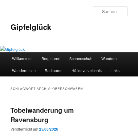
Zum
Zum
primären
sekundären
Such
Inhalt
Inhalt
springen
springen
Gipfelglück
Hauptmenü
Willkommen
Bergtouren
Schneeschuh
Wandern
Wanderreisen
Radtouren
Hüttenverzeichnis
Links
SCHLAGWORT-ARCHIV:
OBERSCHWABEN
Tobelwanderung um
Ravensburg
Veröffentlicht am
25/06/2026