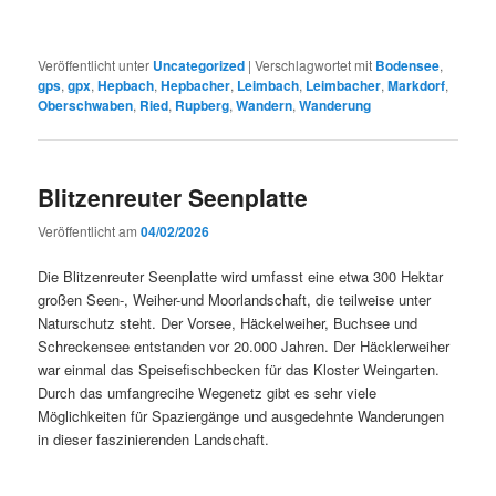
Veröffentlicht unter
Uncategorized
|
Verschlagwortet mit
Bodensee
,
gps
,
gpx
,
Hepbach
,
Hepbacher
,
Leimbach
,
Leimbacher
,
Markdorf
,
Oberschwaben
,
Ried
,
Rupberg
,
Wandern
,
Wanderung
Blitzenreuter Seenplatte
Veröffentlicht am
04/02/2026
Die Blitzenreuter Seenplatte wird umfasst eine etwa 300 Hektar
großen Seen-, Weiher-und Moorlandschaft, die teilweise unter
Naturschutz steht. Der Vorsee, Häckelweiher, Buchsee und
Schreckensee entstanden vor 20.000 Jahren. Der Häcklerweiher
war einmal das Speisefischbecken für das Kloster Weingarten.
Durch das umfangrecihe Wegenetz gibt es sehr viele
Möglichkeiten für Spaziergänge und ausgedehnte Wanderungen
in dieser faszinierenden Landschaft.