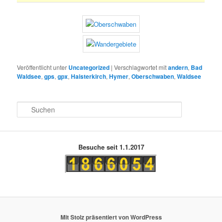
Veröffentlicht unter
Uncategorized
|
Verschlagwortet mit
andern
,
Bad
Waldsee
,
gps
,
gpx
,
Haisterkirch
,
Hymer
,
Oberschwaben
,
Waldsee
S
u
c
h
e
Besuche seit 1.1.2017
n
Mit Stolz präsentiert von WordPress