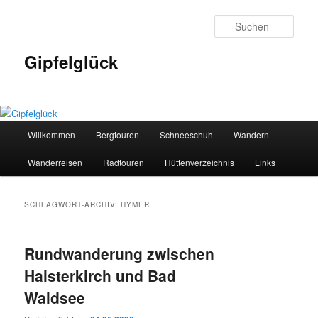
Zum
Zum
primären
sekundären
Such
Inhalt
Inhalt
springen
springen
Gipfelglück
Hauptmenü
Willkommen
Bergtouren
Schneeschuh
Wandern
Wanderreisen
Radtouren
Hüttenverzeichnis
Links
SCHLAGWORT-ARCHIV:
HYMER
Rundwanderung zwischen
Haisterkirch und Bad
Waldsee