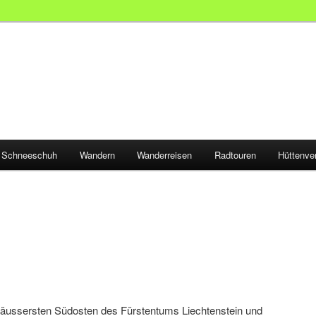
Schneeschuh
Wandern
Wanderreisen
Radtouren
Hüttenve
 äussersten Südosten des Fürstentums Liechtenstein und