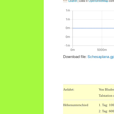
Leaflet
| Data ©
OpenStreetMap
cont
Download file:
Schesaplana.g
.
Anfahrt:
Von Bluden
Talstation
Höhenunterschied
1. Tag: 10
2. Tag: 60