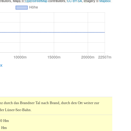
ributors, Maps ©
OpenStreetMap
contributors,
CC-BY-SA
, Imagery ©
Mapbox
px
z durch das Brandner Tal nach Brand, durch den Ort weiter zur
 der Lüner-See-Bahn.
00 Hm
0 Hm