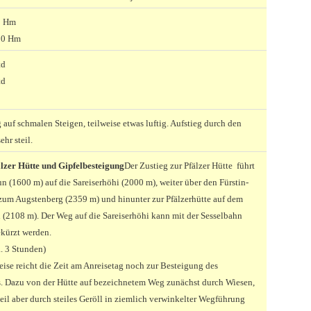
0 Hm
00 Hm
td
td
auf schmalen Steigen, teilweise etwas luftig. Aufstieg durch den
hr steil.
älzer Hütte und Gipfelbesteigung
Der Zustieg zur Pfälzer Hütte führt
 (1600 m) auf die Sareiserhöhi (2000 m), weiter über den Fürstin-
um Augstenberg (2359 m) und hinunter zur Pfälzerhütte auf dem
h (2108 m). Der Weg auf die Sareiserhöhi kann mit der Sesselbahn
ekürzt werden.
a. 3 Stunden)
ise reicht die Zeit am Anreisetag noch zur Besteigung des
. Dazu von der Hütte auf bezeichnetem Weg zunächst durch Wiesen,
eil aber durch steiles Geröll in ziemlich verwinkelter Wegführung