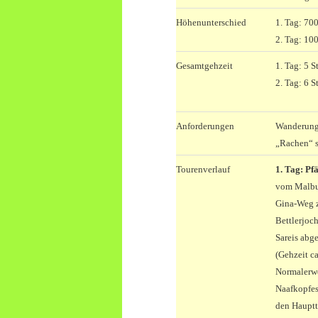
Höhenunterschied
1. Tag: 70
2. Tag: 10
Gesamtgehzeit
1. Tag: 5 S
2. Tag: 6 S
Anforderungen
Wanderung 
„Rachen“ se
Tourenverlauf
1. Tag: Pf
vom Malbun
Gina-Weg z
Bettlerjoc
Sareis abg
(Gehzeit c
Normalerwe
Naafkopfes
den Hauptt