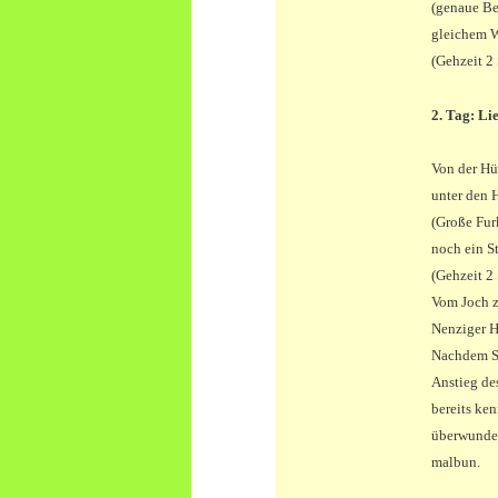
(genaue Be
gleichem W
(Gehzeit 2 
2. Tag: L
Von der Hü
unter den 
(Große Fur
noch ein S
(Gehzeit 2 
Vom Joch z
Nenziger H
Nachdem Si
Anstieg de
bereits ke
überwunden
malbun.