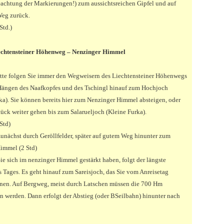
achtung der Markierungen!) zum aussichtsreichen Gipfel und auf
eg zurück.
Std.)
iechtensteiner Höhenweg – Nenzinger Himmel
tte folgen Sie immer den Wegweisern des Liechtensteiner Höhenwegs
Hängen des Naafkopfes und des Tschingl hinauf zum Hochjoch
ka). Sie können bereits hier zum Nenzinger Himmel absteigen, oder
tück weiter gehen bis zum Salarueljoch (Kleine Furka).
Std)
unächst durch Geröllfelder, später auf gutem Weg hinunter zum
immel (2 Std)
e sich im nenzinger Himmel gestärkt haben, folgt der längste
s Tages. Es geht hinauf zum Sareisjoch, das Sie vom Anreisetag
nnen. Auf Bergweg, meist durch Latschen müssen die 700 Hm
 werden. Dann erfolgt der Abstieg (oder BSeilbahn) hinunter nach