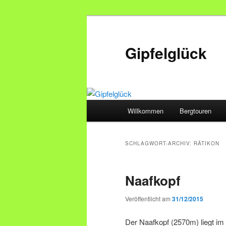
Zum
Zum
primären
sekundären
Inhalt
Inhalt
Gipfelglück
springen
springen
Hauptmenü
Willkommen
Bergtouren
SCHLAGWORT-ARCHIV:
RÄTIKON
Naafkopf
Veröffentlicht am
31/12/2015
Der Naafkopf (2570m) liegt im