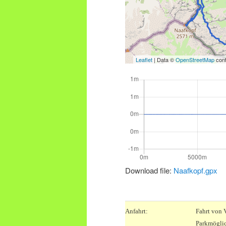
Leaflet
| Data ©
OpenStreetMap
cont
Download file:
Naafkopf.gpx
.
Anfahrt:
Fahrt von 
Parkmöglic