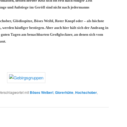
einlassen, dessen herber Reiz sich oft erst nach einiger Zeit
änge und Aufstiege im Geröll sind nicht nach jedermanns
hober, Glödisspitze, Böses Weibl, Roter Knopf oder – als höchste
 werden häufiger bestiegen. Aber auch hier hält sich der Andrang in
u guten Tagen am benachbarten Großglockner, an denen sich vom
aut.
Verschlagwortet mit
Böses Weiberl
,
Glorerhütte
,
Hochschober
,
n