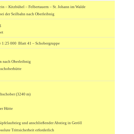
in – Kitzbühel – Felbertauern – St. Johann im Walde
bei der Seilbahn nach Oberleibnig
g
Set
e 1:25 000 Blatt 41 – Schobergruppe
hn nach Oberleibnig
hschoberhütte
hschober (3240 m)
er Hütte
pfelaufstieg und anschließender Abstieg in Geröll
olute Trittsicherheit erforderlich