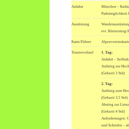
Anfahrt
München – Kufste
Parkmöglichkeit 
Ausrüstung
Wanderausrüstun
evt. Klettersteig-
Karte/Führer
Alpenvereinskart
Tourenverlauf
1. Tag:
Anfahrt – Seilba
Aufstieg zur Hoc
(Gehzeit 3 Std)
2. Tag:
Aufstieg zum Hoc
(Gehzeit 3,5 Std)
Abstieg zur Lienz
(Gehzeit 4 Std)
Anforderungen: Gi
und Schrofen – abs