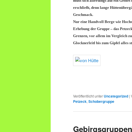
muss sich allerdings auf ein Gebiet 
erschließt, denn lange Hüttenüberg
Geschmack.
Nur eine Handvoll Berge wie Hochsc
Erhebung der Gruppe – das Petzeck,
Grenzen, vor allem im Vergleich z
Glocknerleitl bis zum Gipfel alles st
Veröffentlicht unter
Uncategorized
|
Petzeck
,
Schobergruppe
Gebirgsgruppe