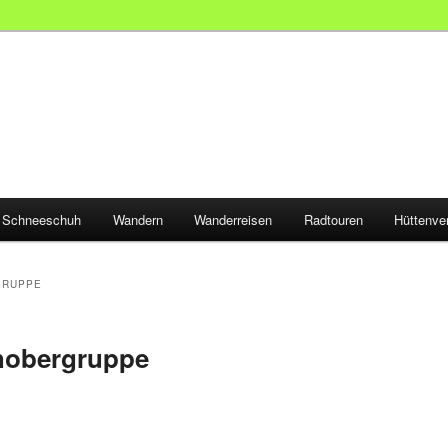
Schneeschuh
Wandern
Wanderreisen
Radtouren
Hüttenve
GRUPPE
hobergruppe