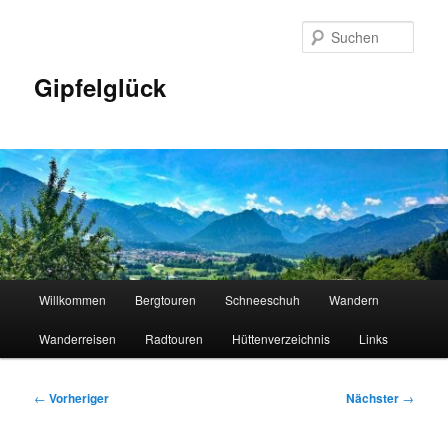
Zum
primären
Such
Inhalt
springen
Gipfelglück
Hauptmenü
Willkommen
Bergtouren
Schneeschuh
Wandern
Wanderreisen
Radtouren
Hüttenverzeichnis
Links
Beitragsnavigation
←
Vorheriger
Nächster
→