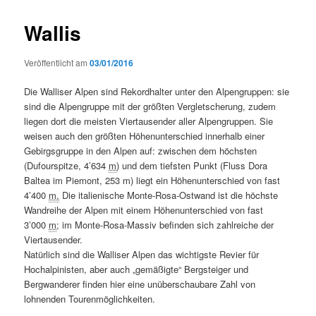
Wallis
Veröffentlicht am
03/01/2016
Die Walliser Alpen sind Rekordhalter unter den Alpengruppen: sie
sind die Alpengruppe mit der größten Vergletscherung, zudem
liegen dort die meisten Viertausender aller Alpengruppen. Sie
weisen auch den größten Höhenunterschied innerhalb einer
Gebirgsgruppe in den Alpen auf: zwischen dem höchsten
(Dufourspitze, 4’634
m
) und dem tiefsten Punkt (Fluss Dora
Baltea im Piemont, 253 m) liegt ein Höhenunterschied von fast
4’400
m.
Die italienische Monte-Rosa-Ostwand ist die höchste
Wandreihe der Alpen mit einem Höhenunterschied von fast
3’000
m
; im Monte-Rosa-Massiv befinden sich zahlreiche der
Viertausender.
Natürlich sind die Walliser Alpen das wichtigste Revier für
Hochalpinisten, aber auch „gemäßigte“ Bergsteiger und
Bergwanderer finden hier eine unüberschaubare Zahl von
lohnenden Tourenmöglichkeiten.