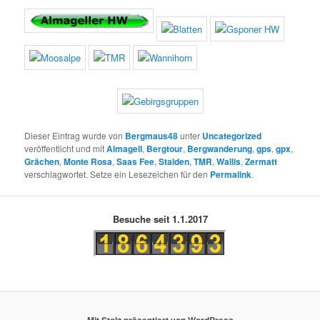
Dieser Eintrag wurde von
Bergmaus48
unter
Uncategorized
veröffentlicht und mit
Almagell
,
Bergtour
,
Bergwanderung
,
gps
,
gpx
,
Grächen
,
Monte Rosa
,
Saas Fee
,
Stalden
,
TMR
,
Wallis
,
Zermatt
verschlagwortet. Setze ein Lesezeichen für den
Permalink
.
Besuche seit 1.1.2017
Mit Stolz präsentiert von WordPress