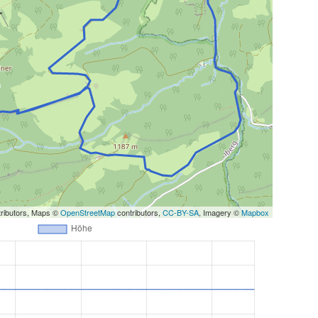
ributors, Maps ©
OpenStreetMap
contributors,
CC-BY-SA
, Imagery ©
Mapbox