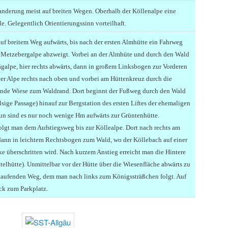
derung meist auf breiten Wegen. Oberhalb der Köllenalpe eine
le. Gelegentlich Orientierungssinn vorteilhaft.
uf breitem Weg aufwärts, bis nach der ersten Almhütte ein Fahrweg
r Metzebergalpe abzweigt. Vorbei an der Almhüte und durch den Wald
ägalpe, hier rechts abwärts, dann in großem Linksbogen zur Vorderen
der Alpe rechts nach oben und vorbei am Hüttenkreuz durch die
nde Wiese zum Waldrand. Dort beginnt der Fußweg durch den Wald
felsige Passage) hinauf zur Bergstation des ersten Liftes der ehemaligen
Nun sind es nur noch wenige Hm aufwärts zur Grüntenhütte.
olgt man dem Aufstiegsweg bis zur Köllealpe. Dort nach rechts am
dann in leichtem Rechtsbogen zum Wald, wo der Köllebach auf einer
e überschritten wird. Nach kurzem Anstieg erreicht man die Hintere
telhütte). Unmittelbar vor der Hütte über die Wiesenfläche abwärts zu
laufenden Weg, dem man nach links zum Königssträßchen folgt. Auf
ck zum Parkplatz.