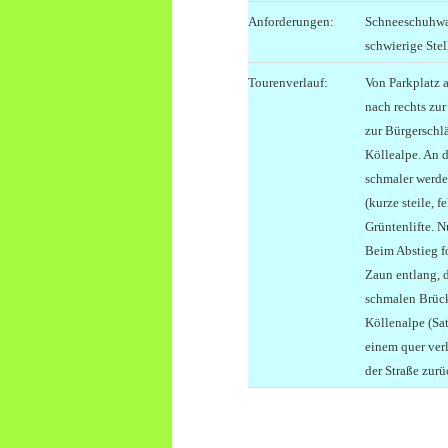
Anforderungen:
Schneeschuhwan
schwierige Stel
Tourenverlauf:
Von Parkplatz a
nach rechts zu
zur Bürgerschl
Köllealpe. An 
schmaler werde
(kurze steile, 
Grüntenlifte. 
Beim Abstieg f
Zaun entlang, 
schmalen Brück
Köllenalpe (Sat
einem quer ver
der Straße zurü