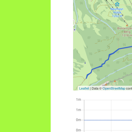
Leaflet
| Data ©
OpenStreetMap
cont