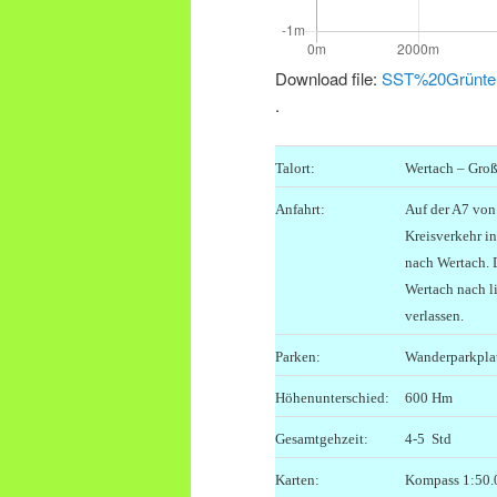
Download file:
SST%20Grünten
.
Talort:
Wertach – Gro
Anfahrt:
Auf der A7 von
Kreisverkehr i
nach Wertach. 
Wertach nach l
verlassen.
Parken:
Wanderparkpla
Höhenunterschied:
600 Hm
Gesamtgehzeit:
4-5 Std
Karten:
Kompass 1:50.0