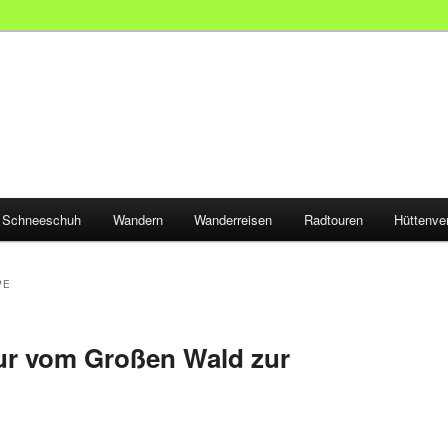
Schneeschuh
Wandern
Wanderreisen
Radtouren
Hüttenve
PE
r vom Großen Wald zur