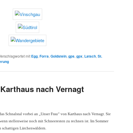
Verschlagwortet mit
Egg
,
Forra
,
Goldstein
,
gps
,
gpx
,
Latsch
,
St.
erung
Karthaus nach Vernagt
as Schnalstal vorbei an „Unser Frau“ von Karthaus nach Vernagt. Sie
 wenn stellenweise noch mit Schneeresten zu rechnen ist. Im Sommer
n schattigen Lärchenwäldern.