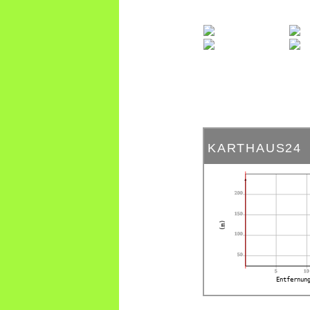
KARTHAUS24
200
150
(m)
100
50
5
10
Entfernun