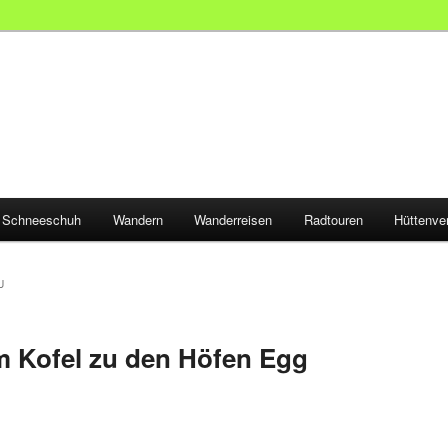
Schneeschuh
Wandern
Wanderreisen
Radtouren
Hüttenve
U
im Kofel zu den Höfen Egg