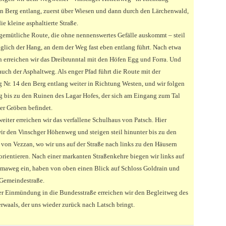
n Berg entlang, zuerst über Wiesen und dann durch den Lärchenwald,
die kleine asphaltierte Straße.
e gemütliche Route, die ohne nennenswertes Gefälle auskommt – steil
diglich der Hang, an dem der Weg fast eben entlang führt. Nach etwa
 erreichen wir das Dreibrunntal mit den Höfen Egg und Forra. Und
auch der Asphaltweg. Als enger Pfad führt die Route mit der
 Nr. 14 den Berg entlang weiter in Richtung Westen, und wir folgen
 bis zu den Ruinen des Lagar Hofes, der sich am Eingang zum Tal
er Gröben befindet.
eiter erreichen wir das verfallene Schulhaus von Patsch. Hier
wir den Vinschger Höhenweg und steigen steil hinunter bis zu den
 von Vezzan, wo wir uns auf der Straße nach links zu den Häusern
orientieren. Nach einer markanten Straßenkehre biegen wir links auf
maweg ein, haben von oben einen Blick auf Schloss Goldrain und
 Gemeindestraße.
er Einmündung in die Bundesstraße erreichen wir den Begleitweg des
rwaals, der uns wieder zurück nach Latsch bringt.