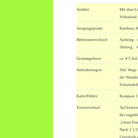
Anfahrt:
Mit dem Li
Schnalstal
Ausgangspunkt:
Karthaus, 
Höhenunterschied:
Aufstieg:
Abstieg:
Gesamtgehzeit:
ca. 4-5 Std.
Anforderungen:
Alle Wege s
die Wander
Schwindelfr
Karte/Führer:
Kompass 1
Tourenverlauf:
Auf keinen
des zugehö
„Unser Fra
Nach 2 1/2 
Unterhalb d