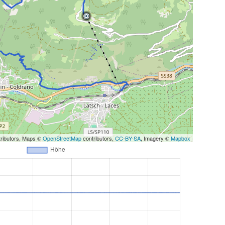
ributors, Maps ©
OpenStreetMap
contributors,
CC-BY-SA
, Imagery ©
Mapbox