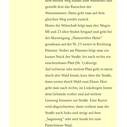
dem breiten Weg hinauf zum Wasserfall und
genießt dort das Rauschen der
Wassermassen. Dann geht man auf dem
gleichen Weg wieder zurück.
Hinter der Wirtschaft folgt man den Wegen
8B und 23 über Stufen bergauf und geht bei
der Abzweigung „Nassereither Hütte“
geradeaus auf der Nr. 23 weiter in Richtung
Prünster. Vorbei am Prünster folgt man ein
kurzes Stück der Straße, bis nach rechts ein
unscheinbarer Pfad (Nr. 1) abzeigt.
Auf teilweise sehr steilem Pfad geht es meist
durch den Wald hinab, kurz über die Straße,
dann weiter durch Wald zum Ebner. Dort
geht man nach rechts, im Linksbogen hinter
dem Gebäude vorbei und auf steilem
Grasweg hinunter zur Straße. Eine Kurve
wird abgeschnitten, dann verlässt man die
Straße nach links und steigt auf dem
„Sagenweg“ sehr steil hinab bis zum
Partschinser Waal.