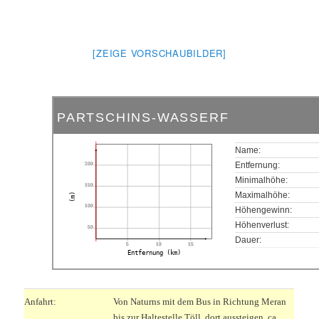
[ZEIGE VORSCHAUBILDER]
PARTSCHINS-WASSERF
Name:
200
Entfernung:
Minimalhöhe:
150
Maximalhöhe:
(m)
100
Höhengewinn:
Höhenverlust:
50
Dauer:
5
10
15
Entfernung (km)
Anfahrt:
Von Naturns mit dem Bus in Richtung Meran
bis zur Haltestelle Töll, dort aussteigen, ca.