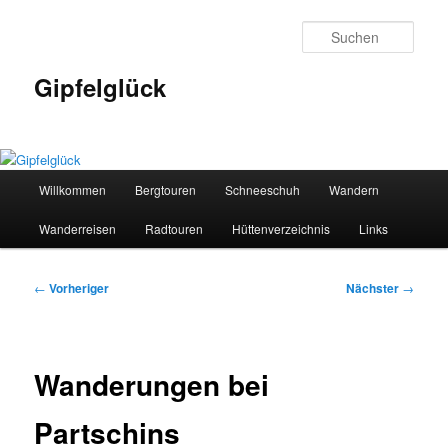
Zum
primären
Such
Inhalt
springen
Gipfelglück
Hauptmenü
Willkommen
Bergtouren
Schneeschuh
Wandern
Wanderreisen
Radtouren
Hüttenverzeichnis
Links
Beitragsnavigation
←
Vorheriger
Nächster
→
Wanderungen bei
Partschins