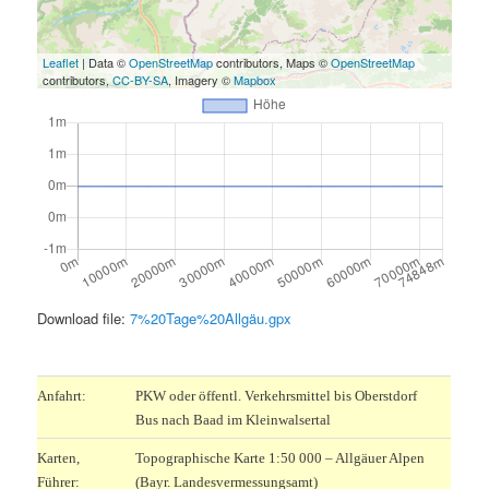
Leaflet
| Data ©
OpenStreetMap
contributors, Maps ©
OpenStreetMap
contributors,
CC-BY-SA
, Imagery ©
Mapbox
Download file:
7%20Tage%20Allgäu.gpx
.
Anfahrt:
PKW oder öffentl. Verkehrsmittel bis Oberstdorf
Bus nach Baad im Kleinwalsertal
Karten,
Topographische Karte 1:50 000 – Allgäuer Alpen
Führer:
(Bayr. Landesvermessungsamt)