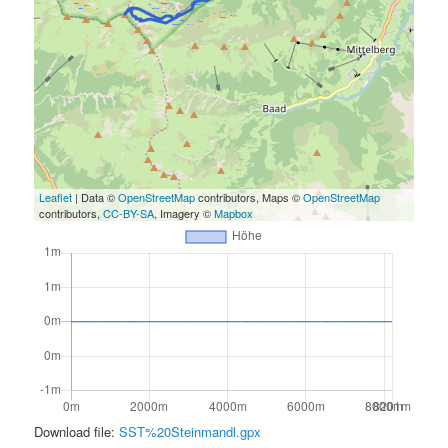
Leaflet
| Data ©
OpenStreetMap
contributors, Maps ©
OpenStreetMap
contributors,
CC-BY-SA
, Imagery ©
Mapbox
Download file:
SST%20Steinmandl.gpx