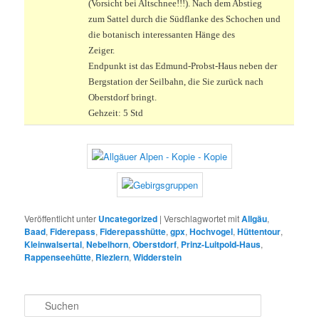
(Vorsicht bei Altschnee!!!). Nach dem Abstieg
zum Sattel durch die Südflanke des Schochen und
die botanisch interessanten Hänge des
Zeiger.
Endpunkt ist das Edmund-Probst-Haus neben der
Bergstation der Seilbahn, die Sie zurück nach
Oberstdorf bringt.
Gehzeit: 5 Std
Veröffentlicht unter
Uncategorized
|
Verschlagwortet mit
Allgäu
,
Baad
,
Fiderepass
,
Fiderepasshütte
,
gpx
,
Hochvogel
,
Hüttentour
,
Kleinwalsertal
,
Nebelhorn
,
Oberstdorf
,
Prinz-Luitpold-Haus
,
Rappenseehütte
,
Riezlern
,
Widderstein
S
u