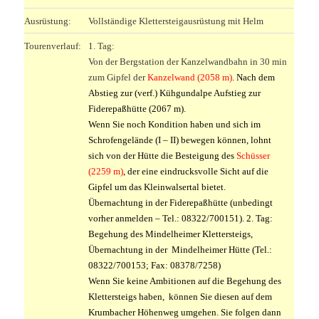
Ausrüstung:
Vollständige Klettersteigausrüstung mit Helm
Tourenverlauf:
1. Tag:
Von der Bergstation der Kanzelwandbahn in 30 min
zum Gipfel der
Kanzelwand (2058 m)
. Nach dem
Abstieg zur (verf.) Kühgundalpe Aufstieg zur
Fiderepaßhütte (2067 m).
Wenn Sie noch Kondition haben und sich im
Schrofengelände (I – II) bewegen können, lohnt
sich von der Hütte die Besteigung des
Schüsser
(2259 m)
, der eine eindrucksvolle Sicht auf die
Gipfel um das Kleinwalsertal bietet.
Übernachtung in der Fiderepaßhütte (unbedingt
vorher anmelden – Tel.: 08322/700151).
2. Tag:
Begehung des Mindelheimer Klettersteigs,
Übernachtung in der Mindelheimer Hütte (Tel.:
08322/700153; Fax: 08378/7258)
Wenn Sie keine Ambitionen auf die Begehung des
Klettersteigs haben, können Sie diesen auf dem
Krumbacher Höhenweg umgehen. Sie folgen dann