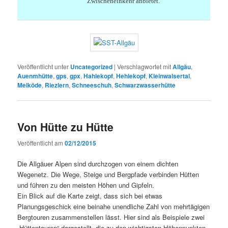
Zwischeneinkehr anbietet.
Veröffentlicht unter
Uncategorized
|
Verschlagwortet mit
Allgäu
,
Auenmhütte
,
gps
,
gpx
,
Hahlekopf
,
Hehlekopf
,
Kleinwalsertal
,
Melköde
,
Riezlern
,
Schneeschuh
,
Schwarzwasserhütte
Von Hütte zu Hütte
Veröffentlicht am
02/12/2015
Die Allgäuer Alpen sind durchzogen von einem dichten
Wegenetz. Die Wege, Steige und Bergpfade verbinden Hütten
und führen zu den meisten Höhen und Gipfeln.
Ein Blick auf die Karte zeigt, dass sich bei etwas
Planungsgeschick eine beinahe unendliche Zahl von mehrtägigen
Bergtouren zusammenstellen lässt. Hier sind als Beispiele zwei
„Hüttentouren“ dargestellt, die zu den wichtigsten Höhenpunkten