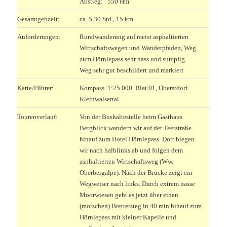
Abstieg: 550 Hm
Gesamtgehzeit:
ca. 5.30 Std., 15 km
Anforderungen:
Rundwanderung auf meist asphaltierten
Wirtschaftswegen und Wanderpfaden, Weg
zum Hörnlepass sehr nass und sumpfig.
Weg sehr gut beschildert und markiert
Karte/Führer:
Kompass 1:25.000 Blat 01, Oberstdorf
Kleinwalsertal
Tourenverlauf:
Von der Bushaltestelle beim Gasthaus
Bergblick wandern wir auf der Teerstraße
hinauf zum Hotel Hörnlepass. Dort biegen
wir nach halblinks ab und folgen dem
asphaltierten Wirtschaftsweg (Ww.
Oberbergalpe). Nach der Brücke zeigt ein
Wegweiser nach links. Durch extrem nasse
Moorwiesen geht es jetzt über einen
(morschen) Brettersteg in 40 min hinauf zum
Hörnlepass mit kleiner Kapelle und