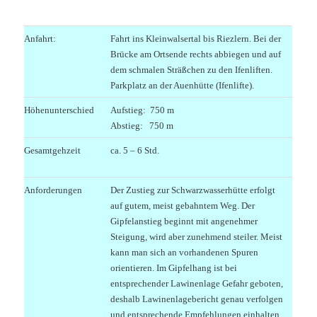
.
Anfahrt:
Fahrt ins Kleinwalsertal bis Riezlern. Bei der
Brücke am Ortsende rechts abbiegen und auf
dem schmalen Sträßchen zu den Ifenliften.
Parkplatz an der Auenhütte (Ifenlifte).
Höhenunterschied
Aufstieg: 750 m
Abstieg: 750 m
Gesamtgehzeit
ca. 5 – 6 Std.
Anforderungen
Der Zustieg zur Schwarzwasserhütte erfolgt
auf gutem, meist gebahntem Weg. Der
Gipfelanstieg beginnt mit angenehmer
Steigung, wird aber zunehmend steiler. Meist
kann man sich an vorhandenen Spuren
orientieren. Im Gipfelhang ist bei
entsprechender Lawinenlage Gefahr geboten,
deshalb Lawinenlagebericht genau verfolgen
und entsprechende Empfehlungen einhalten.