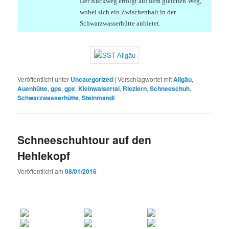
Der Rückweg erfolgt auf dem gleichen Weg,
wobei sich ein Zwischenhalt in der
Schwarzwasserhütte anbietet.
Veröffentlicht unter
Uncategorized
|
Verschlagwortet mit
Allgäu
,
Auenhütte
,
gps
,
gpx
,
Kleinwalsertal
,
Riezlern
,
Schneeschuh
,
Schwarzwasserhütte
,
Steinmandl
Schneeschuhtour auf den
Hehlekopf
Veröffentlicht am
08/01/2016