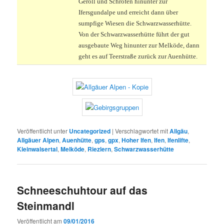
Geröll und Schrofen hinunter zur
Ifersgundalpe und erreicht dann über
sumpfige Wiesen die Schwarzwasserhütte.
Von der Schwarzwasserhütte führt der gut
ausgebaute Weg hinunter zur Melköde, dann
geht es auf Teerstraße zurück zur Auenhütte.
Veröffentlicht unter
Uncategorized
|
Verschlagwortet mit
Allgäu
,
Allgäuer Alpen
,
Auenhütte
,
gps
,
gpx
,
Hoher Ifen
,
Ifen
,
Ifenlifte
,
Kleinwalsertal
,
Melköde
,
Riezlern
,
Schwarzwasserhütte
Schneeschuhtour auf das
Steinmandl
Veröffentlicht am
09/01/2016