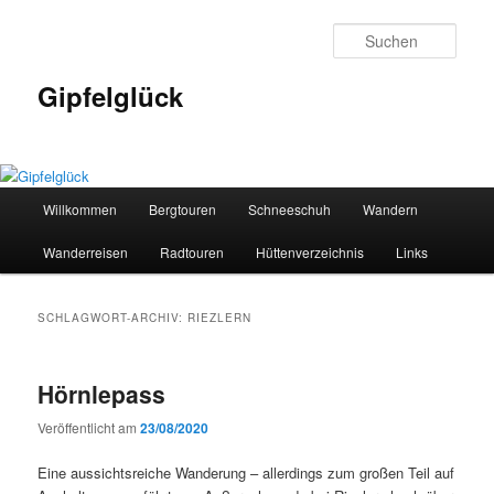
Zum
Zum
primären
sekundären
Such
Inhalt
Inhalt
springen
springen
Gipfelglück
Hauptmenü
Willkommen
Bergtouren
Schneeschuh
Wandern
Wanderreisen
Radtouren
Hüttenverzeichnis
Links
SCHLAGWORT-ARCHIV:
RIEZLERN
Hörnlepass
Veröffentlicht am
23/08/2020
Eine aussichtsreiche Wanderung – allerdings zum großen Teil auf