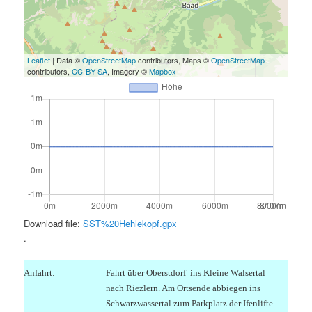
Leaflet
| Data ©
OpenStreetMap
contributors, Maps ©
OpenStreetMap
contributors,
CC-BY-SA
, Imagery ©
Mapbox
Download file:
SST%20Hehlekopf.gpx
.
Anfahrt:
Fahrt über Oberstdorf ins Kleine Walsertal
nach Riezlern. Am Ortsende abbiegen ins
Schwarzwassertal zum Parkplatz der Ifenlifte