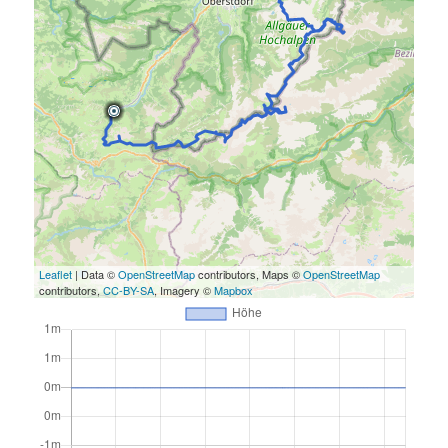
Leaflet
| Data ©
OpenStreetMap
contributors, Maps ©
OpenStreetMap
contributors,
CC-BY-SA
, Imagery ©
Mapbox