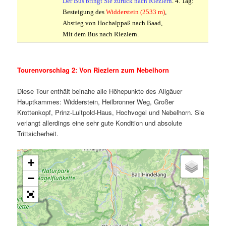
Der Bus bringt Sie zurück nach Riezlern
.
4. Tag:
Besteigung des
Widderstein (2533 m)
,
Abstieg von Hochalppaß nach Baad,
Mit dem Bus nach Riezlern.
.
Tourenvorschlag 2: Von Riezlern zum Nebelhorn
Diese Tour enthält beinahe alle Höhepunkte des Allgäuer
Hauptkammes: Widderstein, Heilbronner Weg, Großer
Krottenkopf, Prinz-Luitpold-Haus, Hochvogel und Nebelhorn. Sie
verlangt allerdings eine sehr gute Kondition und absolute
Trittsicherheit.
+
−