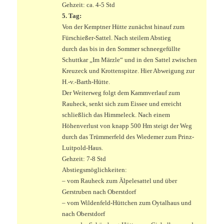
Gehzeit: ca. 4-5 Std
5. Tag:
Von der Kemptner Hütte zunächst hinauf zum
Fürschießer-Sattel. Nach steilem Abstieg
durch das bis in den Sommer schneegefüllte
Schuttkar „Im Märzle“ und in den Sattel zwischen
Kreuzeck und Krottenspitze. Hier Abweigung zur
H.-v.-Barth-Hütte.
Der Weiterweg folgt dem Kammverlauf zum
Rauheck, senkt sich zum Eissee und erreicht
schließlich das Himmeleck. Nach einem
Höhenverlust von knapp 500 Hm steigt der Weg
durch das Trümmerfeld des Wiedemer zum Prinz-
Luitpold-Haus.
Gehzeit: 7-8 Std
Abstiegsmöglichkeiten:
– vom Rauheck zum Älpelesattel und über
Gerstruben nach Oberstdorf
– vom Wildenfeld-Hüttchen zum Oytalhaus und
nach Oberstdorf