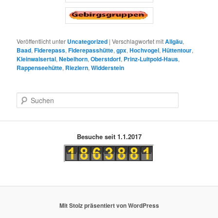
Veröffentlicht unter
Uncategorized
|
Verschlagwortet mit
Allgäu
,
Baad
,
Fiderepass
,
Fiderepasshütte
,
gpx
,
Hochvogel
,
Hüttentour
,
Kleinwalsertal
,
Nebelhorn
,
Oberstdorf
,
Prinz-Luitpold-Haus
,
Rappenseehütte
,
Riezlern
,
Widderstein
S
u
c
h
e
Besuche seit 1.1.2017
n
Mit Stolz präsentiert von WordPress