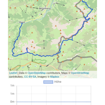
Leaflet
| Data ©
OpenStreetMap
contributors, Maps ©
OpenStreetMap
contributors,
CC-BY-SA
, Imagery ©
Mapbox