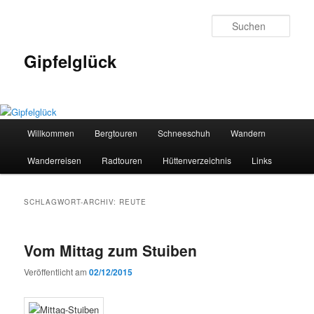
Zum
Zum
primären
sekundären
Such
Inhalt
Inhalt
springen
springen
Gipfelglück
Hauptmenü
Willkommen
Bergtouren
Schneeschuh
Wandern
Wanderreisen
Radtouren
Hüttenverzeichnis
Links
SCHLAGWORT-ARCHIV:
REUTE
Vom Mittag zum Stuiben
Veröffentlicht am
02/12/2015