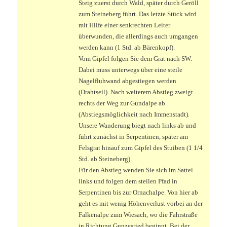
Steig zuerst durch Wald, später durch Geröll
zum Steineberg führt. Das letzte Stück wird
mit Hilfe einer senkrechten Leiter
überwunden, die allerdings auch umgangen
werden kann (1 Std. ab Bärenkopf).
Vom Gipfel folgen Sie dem Grat nach SW.
Dabei muss unterwegs über eine steile
Nagelfluhwand abgestiegen werden
(Drahtseil). Nach weiterem Abstieg zweigt
rechts der Weg zur Gundalpe ab
(Abstiegsmöglichkeit nach Immenstadt).
Unsere Wanderung biegt nach links ab und
führt zunächst in Serpentinen, später am
Felsgrat hinauf zum Gipfel des Stuiben (1 1/4
Std. ab Steineberg).
Für den Abstieg wenden Sie sich im Sattel
links und folgen dem steilen Pfad in
Serpentinen bis zur Ornachalpe. Von hier ab
geht es mit wenig Höhenverlust vorbei an der
Falkenalpe zum Wiesach, wo die Fahrstraße
in Richtung Gunzesried beginnt. Bei der