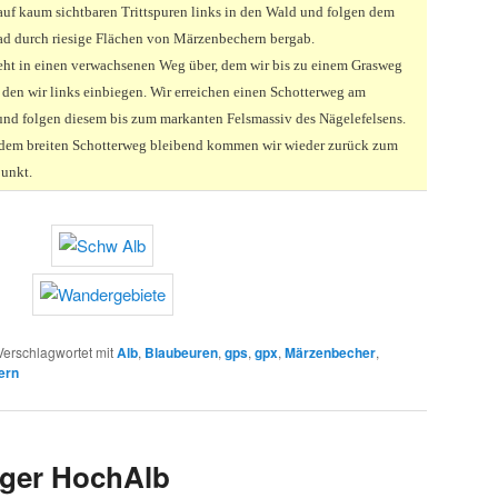
auf kaum sichtbaren Trittspuren links in den Wald und folgen dem
d durch riesige Flächen von Märzenbechern bergab.
eht in einen verwachsenen Weg über, dem wir bis zu einem Grasweg
f den wir links einbiegen. Wir erreichen einen Schotterweg am
nd folgen diesem bis zum markanten Felsmassiv des Nägelefelsens.
dem breiten Schotterweg bleibend kommen wir wieder zurück zum
unkt.
Verschlagwortet mit
Alb
,
Blaubeuren
,
gps
,
gpx
,
Märzenbecher
,
ern
nger HochAlb