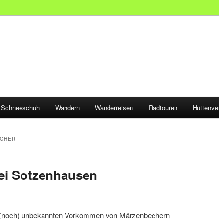
Schneeschuh
Wandern
Wanderreisen
Radtouren
Hüttenve
CHER
ei Sotzenhausen
d (noch) unbekannten Vorkommen von Märzenbechern