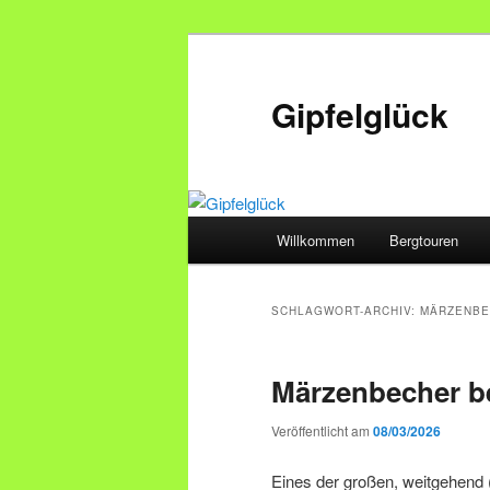
Zum
Zum
primären
sekundären
Inhalt
Inhalt
Gipfelglück
springen
springen
Hauptmenü
Willkommen
Bergtouren
SCHLAGWORT-ARCHIV:
MÄRZENBE
Märzenbecher b
Veröffentlicht am
08/03/2026
Eines der großen, weitgehen