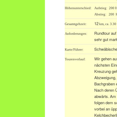
Höhenunterschied:
Aufstieg: 200
Abstieg: 200
12
Gesamtgehzeit:
km, ca. 3.30 
Rundtour au
Anforderungen:
sehr gut mark
Schwäbischer
Karte/Führer:
Wir gehen auf
Tourenverlauf:
nächsten Ein
Kreuzung geh
Abzweigung, 
Bachgraben e
Nach deren Ü
abwärts. Am 
folgen dem s
vorbei an üp
Kelchbecherl