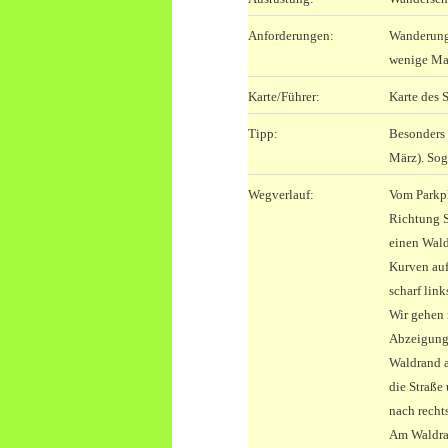
Anforderungen:
Wanderung 
wenige Ma
Karte/Führer:
Karte des 
Tipp:
Besonders 
März). Sog
Wegverlauf:
Vom Parkpl
Richtung S
einen Wald
Kurven auf
scharf lin
Wir gehen 
Abzeigung
Waldrand a
die Straße
nach recht
Am Waldran