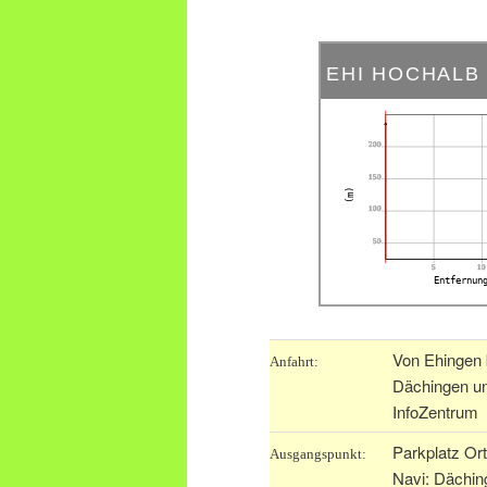
EHI HOCHAL
200
150
(m)
100
50
5
10
Entfernun
Von Ehingen 
Anfahrt:
Dächingen un
InfoZentrum
Parkplatz Or
Ausgangspunkt:
Navi: Dächin