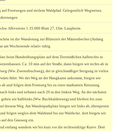
auf Forstwegen und steilem Waldpfad. Gelegentlich Wegweiser,
rkierungen
Schw. Albvereins 1:35.000 Blatt 27, Ulm Laupheim
schön ist die Wanderung zur Blütezeit der Märzenbecher (Anfang
ar am Wochenende relativ ruhig.
atz beim Hundeübungsplatz auf dem Teersträßchen halbrechts in
otzenhausen. Ca. 10 min auf der Straße, dann biegen wir rechts ab in
weg (Ww. Zwerenbuchweg), der in gleichmäßiger Steigung in vielen
wärts führt. Wo der Weg an der Hangkante ankommt, biegen wir
ks ab und folgen dem Forstweg bis zu einer markanten Kreuzung.
nach links und nehmen nach 20 m den linken Weg. An der nächsten
 gehen wir halblinks (Ww. Buchhaldenweg) und bleiben bis zum
uf diesem Weg. Am Wanderparkplatz biegen wir links ab, überqueren
 und folgen weglos dem Waldrand bis zur Waldecke. dort biegen wir
s auf den Grasweg ein.
d entlang wandern wir bis kurz vor die rechtwinklige Kurve. Dort