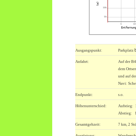
(m)
100
50
5
10
Entfernun
Ausgangspunkt:
Parkplatz
Anfahrt:
Auf der B4
dem Ortsen
und auf d
Navi: Sche
Endpunkt:
s.o.
Höhenunterschied:
Aufstieg:
Abstieg: 
Gesamtgehzeit:
7 km, 2 Std
Ausrüstung:
Wandersc