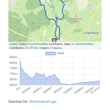
Leaflet
| Data ©
OpenStreetMap
contributors, Maps ©
OpenStreetMap
contributors,
CC-BY-SA
, Imagery ©
Mapbox
Download file:
Glücksheimat4.gpx