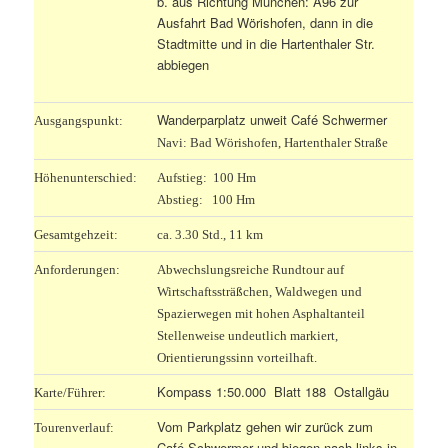
b. aus Richtung München: A96 zur
Ausfahrt Bad Wörishofen, dann in die
Stadtmitte und in die Hartenthaler Str.
abbiegen
Wanderparplatz unweit Café Schwermer
Ausgangspunkt:
Navi: Bad Wörishofen, Hartenthaler Straße
Höhenunterschied:
Aufstieg: 100 Hm
Abstieg: 100 Hm
Gesamtgehzeit:
ca. 3.30 Std., 11 km
Anforderungen:
Abwechslungsreiche Rundtour auf
Wirtschaftssträßchen, Waldwegen und
Spazierwegen mit hohen Asphaltanteil
Stellenweise undeutlich markiert,
Orientierungssinn vorteilhaft.
Kompass 1:50.000 Blatt 188 Ostallgäu
Karte/Führer:
Vom Parkplatz gehen wir zurück zum
Tourenverlauf:
Café Schwermer und biegen nach links in