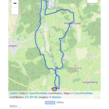
−
Leaflet
| Data ©
OpenStreetMap
contributors, Maps ©
OpenStreetMap
contributors,
CC-BY-SA
, Imagery ©
Mapbox