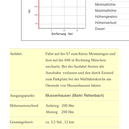
Minimalhöhe:
150
Maximalhöhe:
(m)
100
Höhengewinn:
Höhenverlust:
50
Dauer:
5
10
15
Entfernung (km)
Anfahrt:
Fahrt auf der A7 zum Kreuz Memmingen und
dort auf die A96 in Richtung München
wechseln. Bei der Ausfahrt Stetten die
Autobahn verlassen und den durch Erisried
zum Parkplatz bei der Wallfahrtskirche am
Ortsende von Mussenhausen fahren
M
ussenhausen (Markt Rettenbach)
Ausgangspunkt:
Höhenunterschied:
Aufstieg: 200 Hm
Abstieg: 200 Hm
Gesamtgehzeit:
ca. 3,5 Std., 12 km