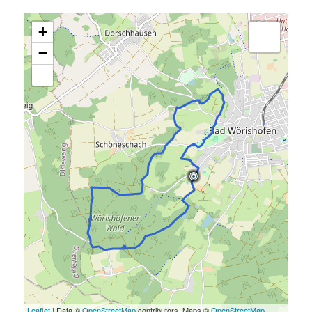
+
−
Leaflet
| Data ©
OpenStreetMap
contributors, Maps ©
OpenStreetMap