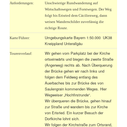
Anforderungen:
Unschwierige Rundwanderung auf
Wirtschaftswegen und Forstwegen. Der Weg
folgt bis Erisried dem Cäcilienweg, dann
weisen Wanderschilder zuverlässig die
richtige Route.
U
mgebungskarte Bayern 1:50.000 UK38
Karte/Führer:
Kneippland Unterallgäu
W
ir gehen vom Parkplatz bei der Kirche
Tourenverlauf:
ortseinwärts und biegen die zweite Straße
(Angerweg) rechts ab. Nach Überquerung
der Brücke gehen wir nach links und
folgen dem Feldweg entlang des
Auerbaches bis zur Brücke des von
Saulengrain kommenden Weges. Hier
Wegweiser „Hochfirstrunde“.
Wir überqueren die Brücke, gehen hinauf
zur Straße und wandern bis zur Kirche
von Erisried. Ein kurzer Besuch der
Dorfkirche lohnt sich.
Wir folgen der Kirchstraße zum Ortsrand,