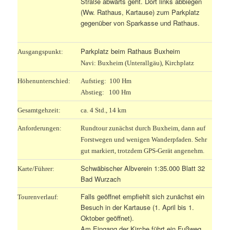
Straße abwärts geht. Dort links abbiegen
(Ww. Rathaus, Kartause) zum Parkplatz
gegenüber von Sparkasse und Rathaus.
Parkplatz beim Rathaus Buxheim
Ausgangspunkt:
Navi: Buxheim (Unterallgäu), Kirchplatz
Höhenunterschied:
Aufstieg: 100 Hm
Abstieg: 100 Hm
Gesamtgehzeit:
ca. 4 Std., 14 km
Anforderungen:
Rundtour zunächst durch Buxheim, dann auf
Forstwegen und wenigen Wanderpfaden. Sehr
gut markiert, trotzdem GPS-Gerät angenehm.
Schwäbischer Albverein 1:35.000 Blatt 32
Karte/Führer:
Bad Wurzach
Falls geöffnet empfiehlt sich zunächst ein
Tourenverlauf:
Besuch in der Kartause (1. April bis 1.
Oktober geöffnet).
Am Eingang der Kirche führt ein Fußweg