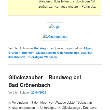
Wanderschilder leiten uns durch den Ort
zurück zur Kartause und zum Parkplatz.
Veröffentlicht unter
Uncategorized
|
Verschlagwortet mit
Allgäu
,
Brunnen
,
Buxheim
,
Glücksquellen
,
Glücksweg
,
gps
,
gpx
,
Iller
,
Illerabbruch
,
Unterallgäu
,
Wandern
Glückszauber – Rundweg bei
Bad Grönenbach
Veröffentlicht am
22/04/2022
In Verbindung mit den Ideen von „Wasserdoktor“ Sebastian
Kneipp entstanden im Unterallgäu 14 „Glückswege“. Drei davon