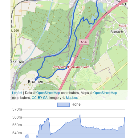
Leaflet
| Data ©
OpenStreetMap
contributors, Maps ©
OpenStreetMap
contributors,
CC-BY-SA
, Imagery ©
Mapbox