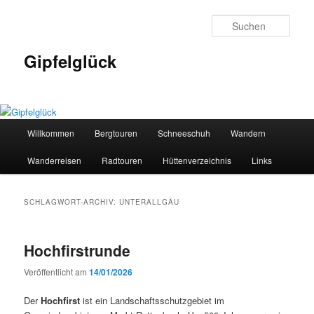
Zum
Zum
primären
sekundären
Such
Inhalt
Inhalt
springen
springen
Gipfelglück
Hauptmenü
Willkommen
Bergtouren
Schneeschuh
Wandern
Wanderreisen
Radtouren
Hüttenverzeichnis
Links
SCHLAGWORT-ARCHIV:
UNTERALLGÄU
Hochfirstrunde
Veröffentlicht am
14/01/2026
Der
Hochfirst
ist ein Landschaftsschutzgebiet im