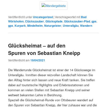
Veröffentlicht unter
Uncategorized
|
Verschlagwortet mit
Bad
Wörishofen
,
Clückszauber
,
Glückspfade
,
Glückszauber-Pfad
,
gps
,
gpx
,
Kurpark
,
Mindelheim
,
Naturgeister
,
Unterallgäu
,
Wandern
Glücksheimat – auf den
Spuren von Sebastian Kneipp
Veröffentlicht am
19/04/2021
Die Wanderrunde Glücksheimat ist einer der 14 Glückswege im
Unterallgäu. Inmitten dieser reizvollen Landschaft können Sie
den Alltag hinter sich lassen und neue Kraft tanken. Sie treffen
dabei auf touristische Highlights und Erlebnisstationen und
kommen an vielen Stellen mit Sebastian Kneipp und seiner
weltweit bekannten Lehre in Berührung.
Speziell die Glücksheimat-Runde von Ottobeuren wandert auf
den Spuren von Sebastian Kneipp, der hier zuhause war und die