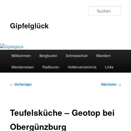
Zum
primären
Such
Inhalt
springen
Gipfelglück
Hauptmenü
Willkommen
Bergtouren
Schneeschuh
Wandern
Wanderreisen
Radtouren
Hüttenverzeichnis
Links
Beitragsnavigation
←
Vorheriger
Nächster
→
Teufelsküche – Geotop bei
Obergünzburg