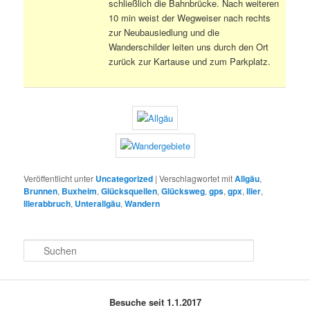
schließlich die Bahnbrücke. Nach weiteren
10 min weist der Wegweiser nach rechts
zur Neubausiedlung und die
Wanderschilder leiten uns durch den Ort
zurück zur Kartause und zum Parkplatz.
Veröffentlicht unter
Uncategorized
|
Verschlagwortet mit
Allgäu
,
Brunnen
,
Buxheim
,
Glücksquellen
,
Glücksweg
,
gps
,
gpx
,
Iller
,
Illerabbruch
,
Unterallgäu
,
Wandern
S
u
c
h
e
Besuche seit 1.1.2017