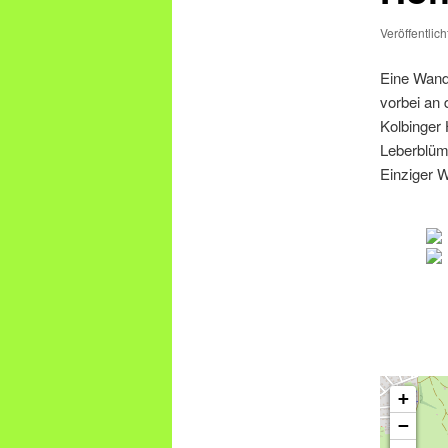
Veröffentlic
Eine Wand
vorbei an
Kolbinger 
Leberblümc
Einziger 
+
−