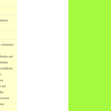
blauer
m schmalen
fwärts mit
nhöhle
Hochfläche.
s.
hen
 auf
Mai
kiertem
ner