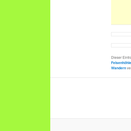
Dieser Eint
Felsenhöhl
Wandern
ve