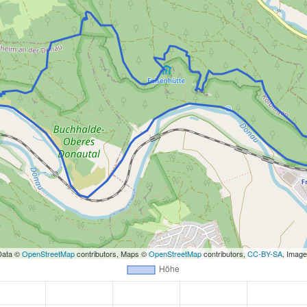
Data ©
OpenStreetMap
contributors, Maps ©
OpenStreetMap
contributors,
CC-BY-SA
, Imag