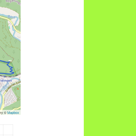
ery ©
Mapbox