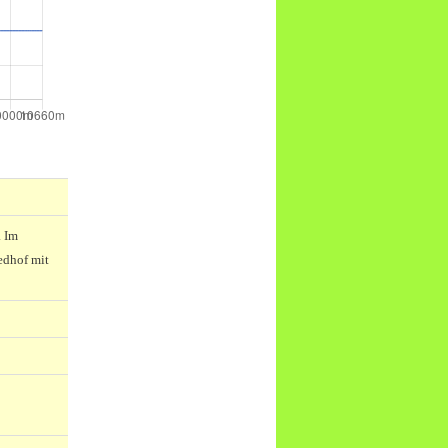
. Im
edhof mit