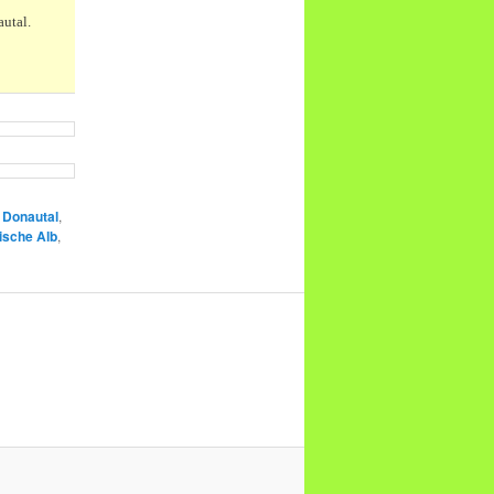
autal.
,
Donautal
,
sche Alb
,