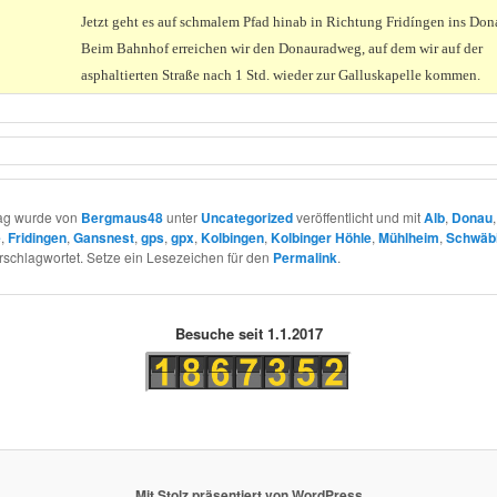
Jetzt geht es auf schmalem Pfad hinab in Richtung Fridíngen ins Don
Beim Bahnhof erreichen wir den Donauradweg, auf dem wir auf der
asphaltierten Straße nach 1 Std. wieder zur Galluskapelle kommen.
rag wurde von
Bergmaus48
unter
Uncategorized
veröffentlicht und mit
Alb
,
Donau
e
,
Fridingen
,
Gansnest
,
gps
,
gpx
,
Kolbingen
,
Kolbinger Höhle
,
Mühlheim
,
Schwäbi
rschlagwortet. Setze ein Lesezeichen für den
Permalink
.
Besuche seit 1.1.2017
Mit Stolz präsentiert von WordPress