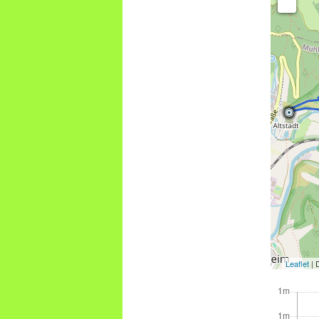
Leaflet
| 