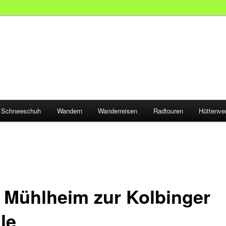
Schneeschuh
Wandern
Wanderreisen
Radtouren
Hüttenve
 Mühlheim zur Kolbinger
le