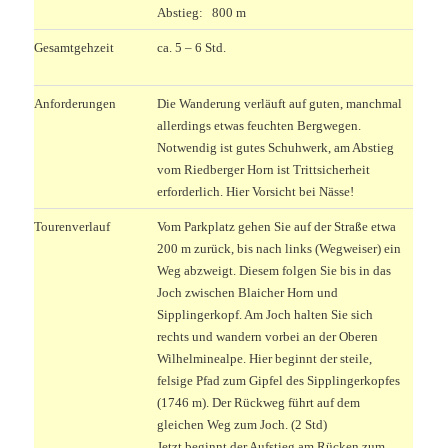
Abstieg: 800 m
Gesamtgehzeit
ca. 5 – 6 Std.
Anforderungen
Die Wanderung verläuft auf guten, manchmal
allerdings etwas feuchten Bergwegen.
Notwendig ist gutes Schuhwerk, am Abstieg
vom Riedberger Horn ist Trittsicherheit
erforderlich. Hier Vorsicht bei Nässe!
Tourenverlauf
Vom Parkplatz gehen Sie auf der Straße etwa
200 m zurück, bis nach links (Wegweiser) ein
Weg abzweigt. Diesem folgen Sie bis in das
Joch zwischen Blaicher Horn und
Sipplingerkopf. Am Joch halten Sie sich
rechts und wandern vorbei an der Oberen
Wilhelminealpe. Hier beginnt der steile,
felsige Pfad zum Gipfel des Sipplingerkopfes
(1746 m). Der Rückweg führt auf dem
gleichen Weg zum Joch. (2 Std)
Jetzt beginnt der Aufstieg am Rücken zum