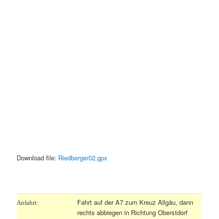
Download file:
Riedberger02.gpx
.
Fahrt auf der A7 zum Kreuz Allgäu, dann
Anfahrt:
rechts abbiegen in Richtung Oberstdorf