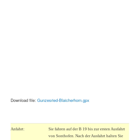
Download file:
Gunzesried-Blaicherhorn.gpx
.
.
Anfahrt:
Sie fahren auf der B 19 bis zur ersten Ausfahrt
von Sonthofen. Nach der Ausfahrt halten Sie