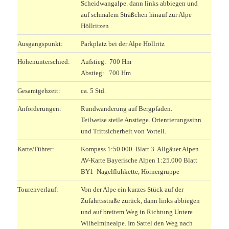
Scheidwangalpe. dann links abbiegen und
auf schmalem Sträßchen hinauf zur Alpe
Höllritzen
Ausgangspunkt:
Parkplatz bei der Alpe Höllritz
Höhenunterschied:
Aufstieg: 700 Hm
Abstieg: 700 Hm
Gesamtgehzeit:
ca. 5 Std.
Anforderungen:
Rundwanderung auf Bergpfaden.
Teilweise steile Anstiege. Orientierungssinn
und Trittsicherheit von Vorteil.
Karte/Führer:
Kompass 1:50.000 Blatt 3 Allgäuer Alpen
AV-Karte Bayerische Alpen 1:25.000 Blatt
BY1 Nagelfluhkette, Hörnergruppe
Tourenverlauf:
Von der Alpe ein kurzes Stück auf der
Zufahrtsstraße zurück, dann links abbiegen
und auf breitem Weg in Richtung Untere
Wilhelminealpe. Im Sattel den Weg nach