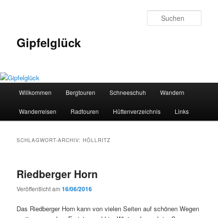
Zum
Zum
primären
sekundären
Such
Inhalt
Inhalt
springen
springen
Gipfelglück
Hauptmenü
Willkommen
Bergtouren
Schneeschuh
Wandern
Wanderreisen
Radtouren
Hüttenverzeichnis
Links
SCHLAGWORT-ARCHIV:
HÖLLRITZ
Riedberger Horn
Veröffentlicht am
16/06/2016
Das Riedberger Horn kann von vielen Seiten auf schönen Wegen