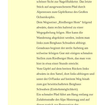
schöner Sicht zur Nagelfluhkette. Das letzte
Stück auf ausgewaschenem Pfad durch
Alpenrosen zum Gipfelkreuz des Großen
Ochsenkopfes.
Dem Wegweiser „Riedberger Horn“ folgend
abwärts, dann rechts haltend zu einer
Wegegabelung folgen. Hier kann die
Wanderung abgekürzt werden, indem man
links zum Berghaus Schwaben abbiegt.
Geradeaus beginnt der steile Aufstieg am
teilweise felsigen Grat mit einigen schmalen
Stellen zum Riedberger Horn, das man von
hier in etwa einer Stunde erreicht.
Vom Gipfel auf dem breiten Rücken links
abwärts in den Sattel, dort links abbiegen und
unter der O-Flanke auf breitem Weg hinab
zum gut bewirtschafteten Berghaus
Schwaben (Einkehrmöglichkeit).
Ein schmaler Pfad führt am Hang entlang zur
Zufahrtsstraße der Alpe Hinteregg und auf
dieser zurück zur Bergstation der