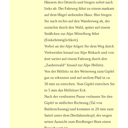
Häusern des Ortsteils und biegen sofort nach
links ab. Der Fahrweg führt zu einem markant
auf dem Hügel stehenden Haus. Hier biegen
Sie nach rechts auf den Wanderweg ab, der
zunächst durch den Wald, später auf einem
Sträßchen zur Alpe Mittelberg führt
(Einkehrmöglichkeit).
Vorbei an der Alpe folgen Sie dem Weg durch
Viehweiden hinauf zur Alpe Birkach und von
dort weiter auf einem Fahrweg durch den
„Zauberwald“ hinauf zur Alpe Höllritz.
Von der Höllritz ist der Weiterweg zum Gipfel
gut zu erkennen und auf steilem Pfad in ca.
30 min zu erreichen. Vom Gipfel erreichen Sie
in 5 min das Höllritzer Eck.
Nach der verdienten Pause verlassen Sie den
Gipfel in südlicher Richtung (Tal von
Balderschwang) und kommen in 20 min zum
Sattel unter dem Dreifahnenkopf, der wegen
seiner Aussicht zum Riedberger Horn einen
Besuch wert ist.