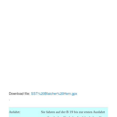
Download file:
SST%20Blaicher%20Horn.gpx
.
Anfahrt:
Sie fahren auf der B 19 bis zur ersten Ausfahrt