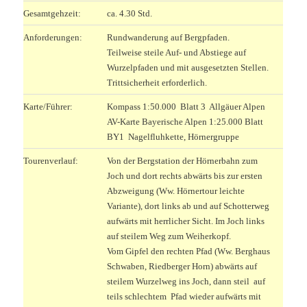
Gesamtgehzeit:
ca. 4.30 Std.
Anforderungen:
Rundwanderung auf Bergpfaden.
Teilweise steile Auf- und Abstiege auf
Wurzelpfaden und mit ausgesetzten Stellen.
Trittsicherheit erforderlich.
Karte/Führer:
Kompass 1:50.000 Blatt 3 Allgäuer Alpen
AV-Karte Bayerische Alpen 1:25.000 Blatt
BY1 Nagelfluhkette, Hörnergruppe
Tourenverlauf:
Von der Bergstation der Hörnerbahn zum
Joch und dort rechts abwärts bis zur ersten
Abzweigung (Ww. Hörnertour leichte
Variante), dort links ab und auf Schotterweg
aufwärts mit herrlicher Sicht. Im Joch links
auf steilem Weg zum Weiherkopf.
Vom Gipfel den rechten Pfad (Ww. Berghaus
Schwaben, Riedberger Horn) abwärts auf
steilem Wurzelweg ins Joch, dann steil auf
teils schlechtem Pfad wieder aufwärts mit