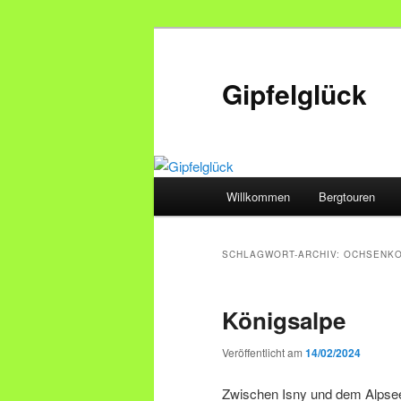
Zum
Zum
primären
sekundären
Inhalt
Inhalt
Gipfelglück
springen
springen
Hauptmenü
Willkommen
Bergtouren
SCHLAGWORT-ARCHIV:
OCHSENK
Königsalpe
Veröffentlicht am
14/02/2024
Zwischen Isny und dem Alpsee