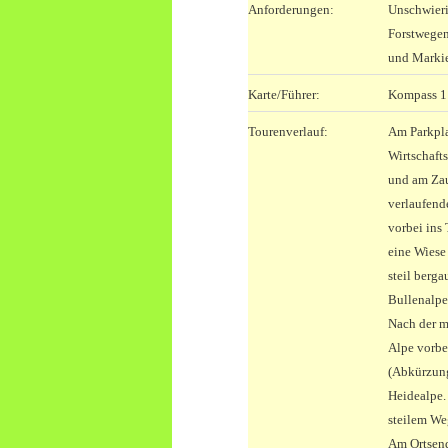
Anforderungen:
Unschwieri
Forstwegen
und Markie
Karte/Führer:
Kompass 1:
Tourenverlauf:
Am Parkpla
Wirtschaft
und am Zau
verlaufend
vorbei ins
eine Wiese
steil berg
Bullenalpe
Nach der m
Alpe vorbe
(Abkürzung
Heidealpe. 
steilem We
Am Ortsend