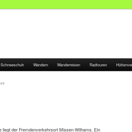
Schneeschuh
Wandern
Wanderreisen
Radtouren
Hüttenve
OPF
 liegt der Fremdenverkehrsort Missen-Wilhams. Ein