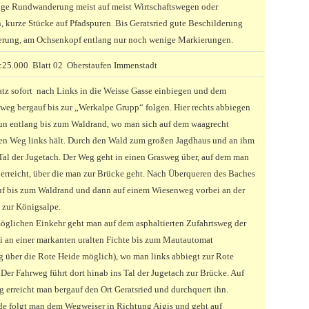
ge Rundwanderung meist auf meist Wirtschaftswegen oder
, kurze Stücke auf Pfadspuren. Bis Geratsried gute Beschilderung
rung, am Ochsenkopf entlang nur noch wenige Markierungen.
25.000 Blatt 02 Oberstaufen Immenstadt
tz sofort nach Links in die Weisse Gasse einbiegen und dem
sweg bergauf bis zur „Werkalpe Grupp“ folgen. Hier rechts abbiegen
n entlang bis zum Waldrand, wo man sich auf dem waagrecht
en Weg links hält. Durch den Wald zum großen Jagdhaus und an ihm
 Tal der Jugetach. Der Weg geht in einen Grasweg über, auf dem man
 erreicht, über die man zur Brücke geht. Nach Überqueren des Baches
auf bis zum Waldrand und dann auf einem Wiesenweg vorbei an der
 zur Königsalpe.
öglichen Einkehr geht man auf dem asphaltierten Zufahrtsweg der
i an einer markanten uralten Fichte bis zum Mautautomat
 über die Rote Heide möglich), wo man links abbiegt zur Rote
Der Fahrweg führt dort hinab ins Tal der Jugetach zur Brücke. Auf
g erreicht man bergauf den Ort Geratsried und durchquert ihn.
e folgt man dem Wegweiser in Richtung Aigis und geht auf