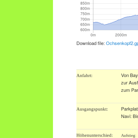
Download file:
Ochsenkopf2.g
.
Von Bayr
Anfahrt:
zur Ausf
zum Park
Parkpla
Ausgangspunkt:
Navi: B
Höhenunterschied:
Aufstieg