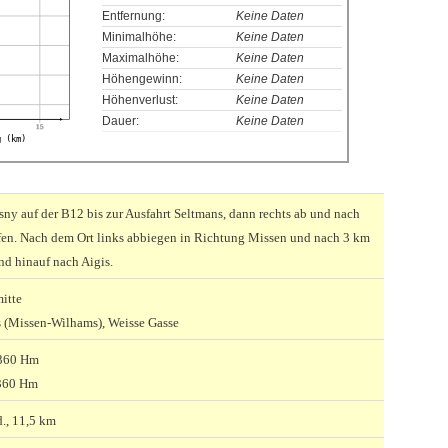
Entfernung:
Keine Daten
Minimalhöhe:
Keine Daten
Maximalhöhe:
Keine Daten
Höhengewinn:
Keine Daten
Höhenverlust:
Keine Daten
Dauer:
Keine Daten
15
g (km)
sny auf der B12 bis zur Ausfahrt Seltmans, dann rechts ab und nach
fen. Nach dem Ort links abbiegen in Richtung Missen und nach 3 km
nd hinauf nach Aigis.
mitte
s (Missen-Wilhams), Weisse Gasse
 360 Hm
360 Hm
d., 11,5 km