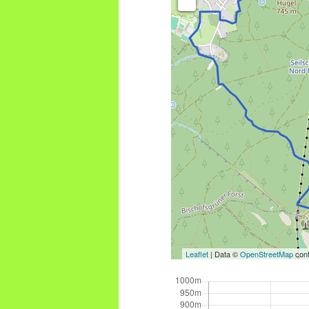
Leaflet
| Data ©
OpenStreetMap
cont