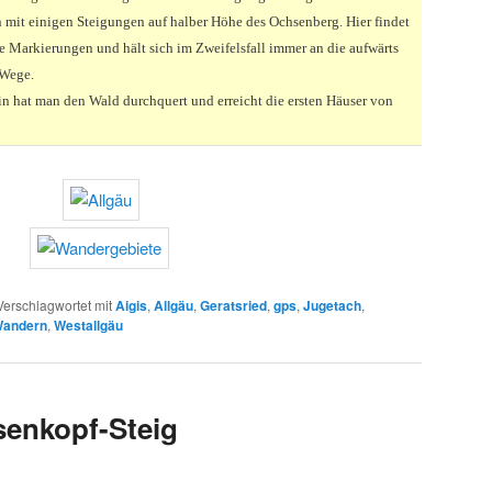
 mit einigen Steigungen auf halber Höhe des Ochsenberg. Hier findet
 Markierungen und hält sich im Zweifelsfall immer an die aufwärts
 Wege.
n hat man den Wald durchquert und erreicht die ersten Häuser von
Verschlagwortet mit
Aigis
,
Allgäu
,
Geratsried
,
gps
,
Jugetach
,
andern
,
Westallgäu
enkopf-Steig