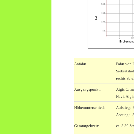
200
150
(m)
100
50
5
10
Entfernun
Anfahrt:
Fahrt von I
Siebratsho
rechts ab u
Ausgangspunkt:
Aigis Orts
Navi: Aigi
Höhenunterschied:
Aufstieg:
Abstieg: 
Gesamtgehzeit:
ca. 3.30 St