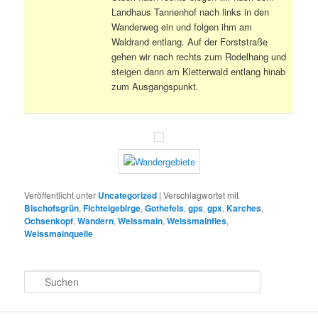
Landhaus Tannenhof nach links in den
Wanderweg ein und folgen ihm am
Waldrand entlang. Auf der Forststraße
gehen wir nach rechts zum Rodelhang und
steigen dann am Kletterwald entlang hinab
zum Ausgangspunkt.
Veröffentlicht unter
Uncategorized
|
Verschlagwortet mit
Bischofsgrün
,
Fichtelgebirge
,
Gothefels
,
gps
,
gpx
,
Karches
,
Ochsenkopf
,
Wandern
,
Weissmain
,
Weissmainfles
,
Weissmainquelle
S
u
c
h