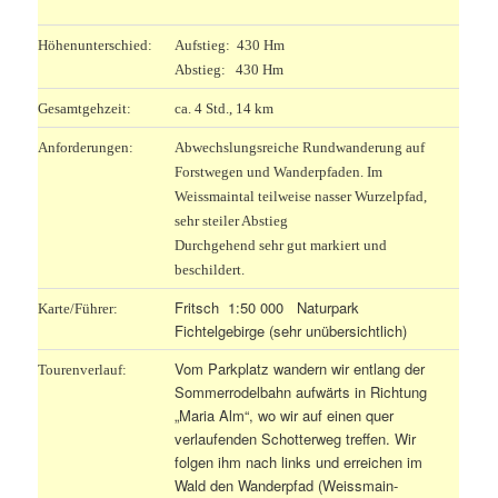
Höhenunterschied:
Aufstieg: 430 Hm
Abstieg: 430 Hm
Gesamtgehzeit:
ca. 4 Std., 14 km
Anforderungen:
Abwechslungsreiche Rundwanderung auf
Forstwegen und Wanderpfaden. Im
Weissmaintal teilweise nasser Wurzelpfad,
sehr steiler Abstieg
Durchgehend sehr gut markiert und
beschildert.
Fritsch 1:50 000 Naturpark
Karte/Führer:
Fichtelgebirge (sehr unübersichtlich)
Vom Parkplatz wandern wir entlang der
Tourenverlauf:
Sommerrodelbahn aufwärts in Richtung
„Maria Alm“, wo wir auf einen quer
verlaufenden Schotterweg treffen. Wir
folgen ihm nach links und erreichen im
Wald den Wanderpfad (Weissmain-