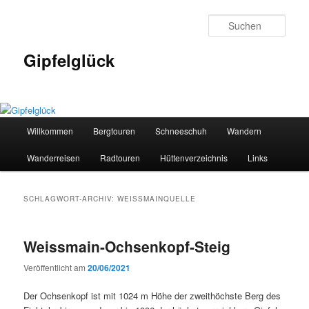
Zum
Zum
primären
sekundären
Such
Inhalt
Inhalt
springen
springen
Gipfelglück
Hauptmenü
Willkommen
Bergtouren
Schneeschuh
Wandern
Wanderreisen
Radtouren
Hüttenverzeichnis
Links
SCHLAGWORT-ARCHIV:
WEISSMAINQUELLE
Weissmain-Ochsenkopf-Steig
Veröffentlicht am
20/06/2021
Der Ochsenkopf ist mit 1024 m Höhe der zweithöchste Berg des