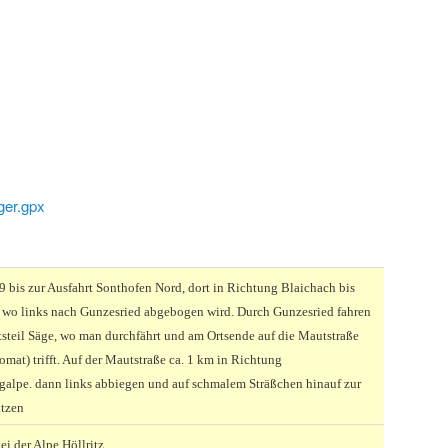
ger.gpx
9 bis zur Ausfahrt Sonthofen Nord, dort in Richtung Blaichach bis
, wo links nach Gunzesried abgebogen wird. Durch Gunzesried fahren
tsteil Säge, wo man durchfährt und am Ortsende auf die Mautstraße
mat) trifft. Auf der Mautstraße ca. 1 km in Richtung
alpe. dann links abbiegen und auf schmalem Sträßchen hinauf zur
itzen
ei der Alpe Höllritz