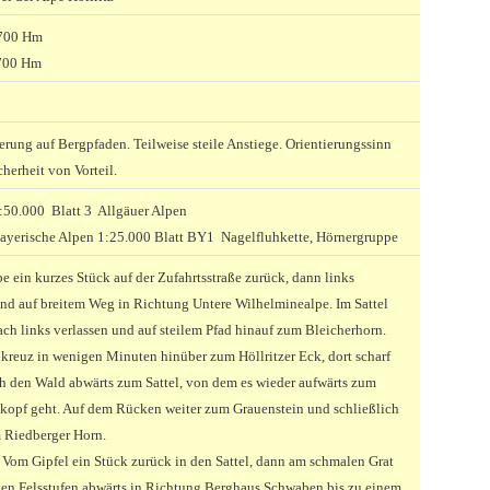
 700 Hm
700 Hm
ung auf Bergpfaden. Teilweise steile Anstiege. Orientierungssinn
cherheit von Vorteil.
50.000 Blatt 3 Allgäuer Alpen
ayerische Alpen 1:25.000 Blatt BY1 Nagelfluhkette, Hörnergruppe
e ein kurzes Stück auf der Zufahrtsstraße zurück, dann links
nd auf breitem Weg in Richtung Untere Wilhelminealpe. Im Sattel
ch links verlassen und auf steilem Pfad hinauf zum Bleicherhorn.
kreuz in wenigen Minuten hinüber zum Höllritzer Eck, dort scharf
ch den Wald abwärts zum Sattel, von dem es wieder aufwärts zum
kopf geht. Auf dem Rücken weiter zum Grauenstein und schließlich
 Riedberger Horn.
: Vom Gipfel ein Stück zurück in den Sattel, dann am schmalen Grat
nen Felsstufen abwärts in Richtung Berghaus Schwaben bis zu einem