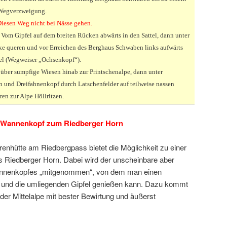
 Wegverzweigung.
iesen Weg nicht bei Nässe gehen.
: Vom Gipfel auf dem breiten Rücken abwärts in den Sattel, dann unter
ke queren und vor Erreichen des Berghaus Schwaben links aufwärts
tel (Wegweiser „Ochsenkopf“).
 über sumpfige Wiesen hinab zur Printschenalpe, dann unter
n und Dreifahnenkopf durch Latschenfelder auf teilweise nassen
en zur Alpe Höllritzen.
n Wannenkopf zum Riedberger Horn
renhütte am Riedbergpass bietet die Möglichkeit zu einer
 Riedberger Horn. Dabei wird der unscheinbare aber
Wannenkopfes „mitgenommen“, von dem man einen
rf und die umliegenden Gipfel genießen kann. Dazu kommt
 der Mittelalpe mit bester Bewirtung und äußerst