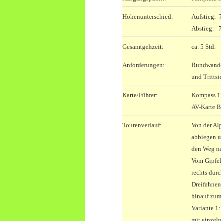
Höhenunterschied:
Aufstieg:
Abstieg: 
Gesamtgehzeit:
ca. 5 Std.
Anforderungen:
Rundwander
und Trittsi
Karte/Führer:
Kompass 1:
AV-Karte B
Tourenverlauf:
Von der Alp
abbiegen u
den Weg na
Vom Gipfel
rechts dur
Dreifahnen
hinauf zum
Variante 1
mit einzel