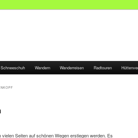
Schneeschuh
Wandern
Wanderreisen
Radtouren
Hüttenve
ENKOPF
n
 vielen Seiten auf schönen Wegen erstiegen werden. Es