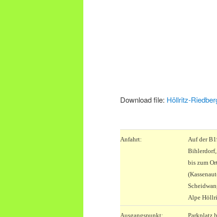
Download file:
Höllritz-Riedber
.
Anfahrt:
Auf der B1
Bihlerdorf
bis zum Or
(Kassenauto
Scheidwang
Alpe Höllr
Ausgangspunkt:
Parkplatz b