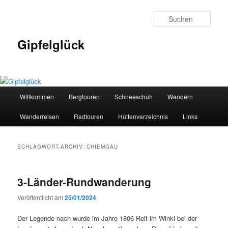
Zum
Zum
primären
sekundären
Such
Inhalt
Inhalt
springen
springen
Gipfelglück
Hauptmenü
Willkommen
Bergtouren
Schneeschuh
Wandern
Wanderreisen
Radtouren
Hüttenverzeichnis
Links
SCHLAGWORT-ARCHIV:
CHIEMGAU
3-Länder-Rundwanderung
Veröffentlicht am
25/01/2024
Der Legende nach wurde im Jahre 1806 Reit im Winkl bei der