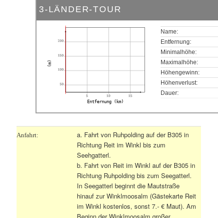
3-LÄNDER-TOUR
Name:
200
Entfernung:
Minimalhöhe:
150
Maximalhöhe:
(m)
100
Höhengewinn:
Höhenverlust:
50
Dauer:
5
10
15
Entfernung (km)
a. Fahrt von Ruhpolding auf der B305 in
Anfahrt:
Richtung Reit im Winkl bis zum
Seehgatterl.
b. Fahrt von Reit im Winkl auf der B305 in
Richtung Ruhpolding bis zum Seegatterl.
In Seegatterl beginnt die Mautstraße
hinauf zur Winklmoosalm (Gästekarte Reit
im Winkl kostenlos, sonst 7.- € Maut). Am
Beginn der Winklmoosalm großer