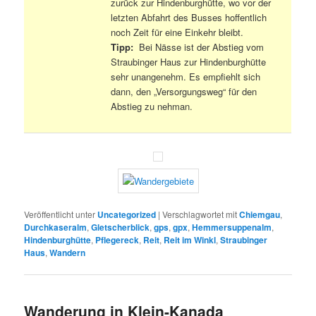
zurück zur Hindenburghütte, wo vor der
letzten Abfahrt des Busses hoffentlich
noch Zeit für eine Einkehr bleibt.
Tipp:
Bei Nässe ist der Abstieg vom
Straubinger Haus zur Hindenburghütte
sehr unangenehm. Es empfiehlt sich
dann, den „Versorgungsweg“ für den
Abstieg zu nehman.
Veröffentlicht unter
Uncategorized
|
Verschlagwortet mit
Chiemgau
,
Durchkaseralm
,
Gletscherblick
,
gps
,
gpx
,
Hemmersuppenalm
,
Hindenburghütte
,
Pflegereck
,
Reit
,
Reit im Winkl
,
Straubinger
Haus
,
Wandern
Wanderung in Klein-Kanada