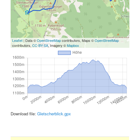
Leaflet
| Data ©
OpenStreetMap
contributors, Maps ©
OpenStreetMap
contributors,
CC-BY-SA
, Imagery ©
Mapbox
Download file:
Gletscherblick.gpx
.