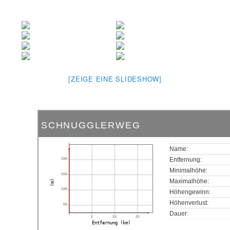
[ZEIGE EINE SLIDESHOW]
SCHNUGGLERWEG
Name:
200
Entfernung:
Minimalhöhe:
150
Maximalhöhe:
(m)
100
Höhengewinn:
Höhenverlust:
50
Dauer:
5
10
15
Entfernung (km)