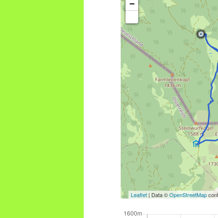
−
Leaflet
| Data ©
OpenStreetMap
cont