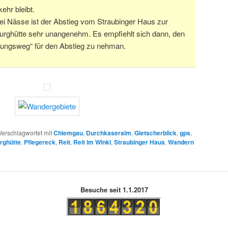
kehr bleibt.
i Nässe ist der Abstieg vom Straubinger Haus zur
urghütte sehr unangenehm. Es empfiehlt sich dann, den
gungsweg“ für den Abstieg zu nehman.
Verschlagwortet mit
Chiemgau
,
Durchkaseralm
,
Gletscherblick
,
gps
,
rghütte
,
Pflegereck
,
Reit
,
Reit im Winkl
,
Straubinger Haus
,
Wandern
Besuche seit 1.1.2017