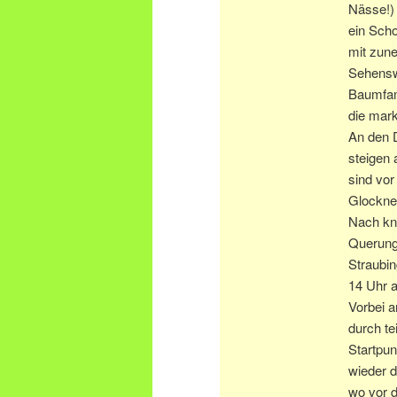
Nässe!) 
ein Scho
mit zun
Sehenswe
Baumfam
die mark
An den 
steigen
sind vor
Glockne
Nach kna
Querung
Straubin
14 Uhr a
Vorbei a
durch te
Startpu
wieder d
wo vor d