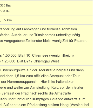
: 560 Hm
 560 Hm
., 15 km
anderung auf Fahrwegen und teilweise schmalen
aden. Ausdauer und Trittsicherheit unbedingt nötig.
s vorgegebene Zeitfenster bleibt wenig Zeit für Pausen.
 1:50.000 Blatt 10 Chiemsee (wenig hilfreich)
e 1:25.000 Blat BY17 Chiemgau West
Hindenburghütte auf der Teerstraße bergauf und dann
nd eben 1,5 km zum offiziellen Startpunkt der Tour
b der Hemmersuppenalm. Hier links haltend zur
lle und weiter zur Almsiedlung. Kurz vor dem letzten
verlässt der Pfad nach rechts die Almstraße
ser) und führt durch sumpfiges Gelände aufwärts zum
. Auf schmalem Pfad entlang steilem Hang (Vorsicht bei