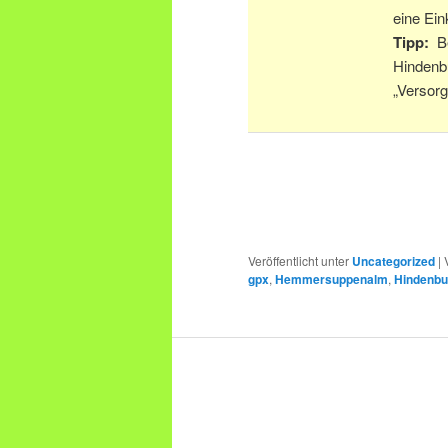
eine Ein
Tipp:
Be
Hindenb
„Versor
Veröffentlicht unter
Uncategorized
|
gpx
,
Hemmersuppenalm
,
Hindenbu