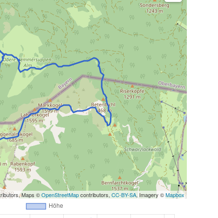
ributors, Maps ©
OpenStreetMap
contributors,
CC-BY-SA
, Imagery ©
Mapbox