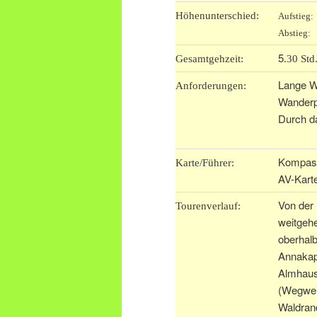
Höhenunterschied:
Aufstieg
Abstieg:
5
Gesamtgehzeit:
.30 Std
Lange W
Anforderungen:
Wanderpf
Durch da
Kompass
Karte/Führer:
AV-Kart
Von der 
Tourenverlauf:
weitgehe
oberhal
Annakape
Almhaus 
(Wegwei
Waldrand