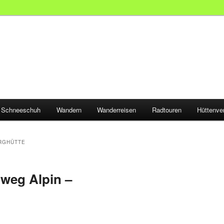
Schneeschuh
Wandern
Wanderreisen
Radtouren
Hüttenve
RGHÜTTE
weg Alpin –