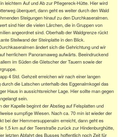
in leichtem Auf und Ab zur Pflegereck-Hütte. Hier wird
tterweg überquert, dann geht es weiter durch den Wald
ehmenden Steigungen hinauf zu den Durchkaseralmen.
rt sind hier die vielen Lärchen, die in Gruppen von
ilien angeordnet sind. Oberhalb der Waldgrenze rückt
ante Steilwand der Steinplatte in den Blick.
Durchkaseralmen ändert sich die Gehrichtung und wir
 auf herrlichem Panoramaweg aufwärts. Beeindruckend
 allem im Süden die Gletscher der Tauern sowie der
rgruppe.
pp 4 Std. Gehzeit erreichen wir nach einer langen
 durch die Latschen unterhalb des Eggenalmkogel das
ger Haus in aussichtsreicher Lage. Hier sollte man gegen
ngelangt sein.
n der Kapelle beginnt der Abstieg auf Felsplatten und
ilweise sumpfige Wiesen. Nach ca. 70 min ist wieder der
nkt bei der Hemmersuppenalm erreicht, dann geht es
ie 1,5 km auf der Teerstraße zurück zur Hindenburghütte,
er letzten Abfahrt des Busses hoffentlich noch Zeit für