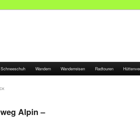
Schneeschuh
Wandern
Wanderreisen
Radtouren
Hüttenve
CK
weg Alpin –