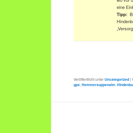
eine Ein
Tipp:
Be
Hindenb
„Versor
Veröffentlicht unter
Uncategorized
|
gpx
,
Hemmersuppenalm
,
Hindenbu