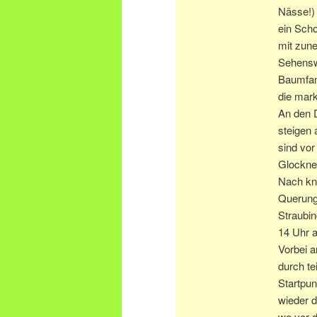
Nässe!) 
ein Scho
mit zun
Sehenswe
Baumfam
die mark
An den 
steigen
sind vor
Glockne
Nach kna
Querung
Straubin
14 Uhr a
Vorbei a
durch te
Startpu
wieder d
wo vor d