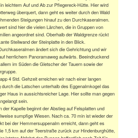
in leichtem Auf und Ab zur Pflegereck-Hütte. Hier wird
tterweg überquert, dann geht es weiter durch den Wald
ehmenden Steigungen hinauf zu den Durchkaseralmen.
rt sind hier die vielen Lärchen, die in Gruppen von
ilien angeordnet sind. Oberhalb der Waldgrenze rückt
ante Steilwand der Steinplatte in den Blick.
Durchkaseralmen ändert sich die Gehrichtung und wir
 auf herrlichem Panoramaweg aufwärts. Beeindruckend
 allem im Süden die Gletscher der Tauern sowie der
rgruppe.
pp 4 Std. Gehzeit erreichen wir nach einer langen
 durch die Latschen unterhalb des Eggenalmkogel das
ger Haus in aussichtsreicher Lage. Hier sollte man gegen
ngelangt sein.
n der Kapelle beginnt der Abstieg auf Felsplatten und
ilweise sumpfige Wiesen. Nach ca. 70 min ist wieder der
nkt bei der Hemmersuppenalm erreicht, dann geht es
ie 1,5 km auf der Teerstraße zurück zur Hindenburghütte,
er letzten Abfahrt des Busses hoffentlich noch Zeit für