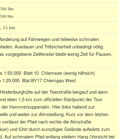
: 560 Hm
 560 Hm
., 15 km
anderung auf Fahrwegen und teilweise schmalen
aden. Ausdauer und Trittsicherheit unbedingt nötig.
s vorgegebene Zeitfenster bleibt wenig Zeit für Pausen.
 1:50.000 Blatt 10 Chiemsee (wenig hilfreich)
e 1:25.000 Blat BY17 Chiemgau West
Hindenburghütte auf der Teerstraße bergauf und dann
nd eben 1,5 km zum offiziellen Startpunkt der Tour
b der Hemmersuppenalm. Hier links haltend zur
lle und weiter zur Almsiedlung. Kurz vor dem letzten
verlässt der Pfad nach rechts die Almstraße
ser) und führt durch sumpfiges Gelände aufwärts zum
. Auf schmalem Pfad entlang steilem Hang (Vorsicht bei