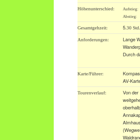
Höhenunterschied:
Aufstieg
Abstieg:
5
Gesamtgehzeit:
.30 Std
Lange W
Anforderungen:
Wanderpf
Durch da
Kompass
Karte/Führer:
AV-Kart
Von der 
Tourenverlauf:
weitgehe
oberhal
Annakape
Almhaus 
(Wegwei
Waldrand