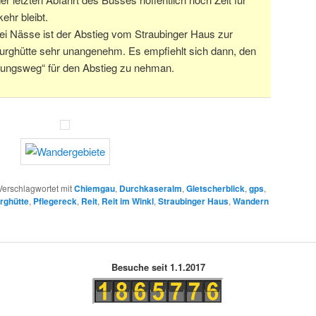
kehr bleibt.
i Nässe ist der Abstieg vom Straubinger Haus zur
urghütte sehr unangenehm. Es empfiehlt sich dann, den
gungsweg“ für den Abstieg zu nehman.
Verschlagwortet mit
Chiemgau
,
Durchkaseralm
,
Gletscherblick
,
gps
,
rghütte
,
Pflegereck
,
Reit
,
Reit im Winkl
,
Straubinger Haus
,
Wandern
Besuche seit 1.1.2017