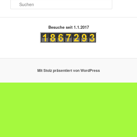
S
u
c
h
e
Besuche seit 1.1.2017
n
Mit Stolz präsentiert von WordPress