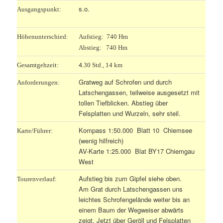
s.o.
Ausgangspunkt:
Höhenunterschied:
Aufstieg: 740 Hm
Abstieg: 740 Hm
4
Gesamtgehzeit:
.30 Std., 14 km
Gratweg auf Schrofen und durch
Anforderungen:
Latschengassen, teilweise ausgesetzt mit
tollen Tiefblicken. Abstieg über
Felsplatten und Wurzeln, sehr steil.
Kompass 1:50.000 Blatt 10 Chiemsee
Karte/Führer:
(wenig hilfreich)
AV-Karte 1:25.000 Blat BY17 Chiemgau
West
Aufstieg bis zum Gipfel siehe oben.
Tourenverlauf:
Am Grat durch Latschengassen uns
leichtes Schrofengelände weiter bis an
einem Baum der Wegweiser abwärts
zeigt. Jetzt über Geröll und Felsplatten