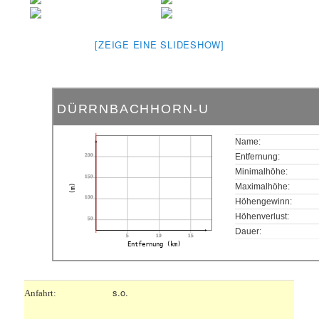
[ZEIGE EINE SLIDESHOW]
DÜRRNBACHHORN-U
Name:
200
Entfernung:
Minimalhöhe:
150
Maximalhöhe:
(m)
100
Höhengewinn:
Höhenverlust:
50
Dauer:
5
10
15
Entfernung (km)
s.o.
Anfahrt: