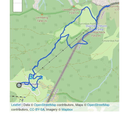
Leaflet
| Data ©
OpenStreetMap
contributors, Maps ©
OpenStreetMap
contributors,
CC-BY-SA
, Imagery ©
Mapbox