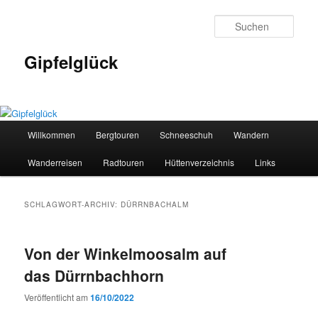
Zum
Zum
primären
sekundären
Such
Inhalt
Inhalt
springen
springen
Gipfelglück
Hauptmenü
Willkommen
Bergtouren
Schneeschuh
Wandern
Wanderreisen
Radtouren
Hüttenverzeichnis
Links
SCHLAGWORT-ARCHIV:
DÜRRNBACHALM
Von der Winkelmoosalm auf
das Dürrnbachhorn
Veröffentlicht am
16/10/2022