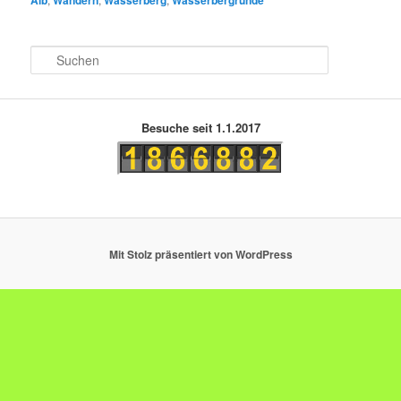
Alb
Wandern
Wasserberg
Wasserbergrunde
S
u
c
h
e
Besuche seit 1.1.2017
n
Mit Stolz präsentiert von WordPress