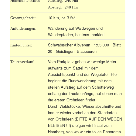
Höhenunterschied:
Aufstieg: 240 Hm
Abstieg: 240 Hm
10 km
Gesamtgehzeit:
, ca. 3 Std
Wanderung auf Waldwegen und
Anforderungen:
Wanderpfaden, bestens markiert
Schwäbischer Albverein 1:35.000 Blatt
Karte/Führer:
20 Geislingen Blaubeuren
Vom Parkplatz gehen wir wenige Meter
Tourenverlauf:
aufwärts zum Sattel mir dem
Aussichtspunkt und der Wegetafel. Hier
beginnt die Rundwanderung mit dem
steilen Aufstieg auf dem Schotterweg
entlang der Trockenhänge, auf denen man
die ersten Orchideen findet.
Durch Waldstücke, Wiesenabschnitte und
immer wieder vorbei an den Standorten
von Orchideen (BITTE AUF DEN WEGEN
BLEIBEN !!!) steigen wir hinauf zum
Haarberg, von wo wir ein tolles Panorama