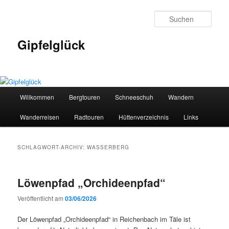
Zum
Zum
primären
sekundären
Such
Inhalt
Inhalt
springen
springen
Gipfelglück
Hauptmenü
Willkommen
Bergtouren
Schneeschuh
Wandern
Wanderreisen
Radtouren
Hüttenverzeichnis
Links
SCHLAGWORT-ARCHIV:
WASSERBERG
Löwenpfad „Orchideenpfad“
Veröffentlicht am
03/06/2026
Der Löwenpfad „Orchideenpfad“ in Reichenbach im Täle ist