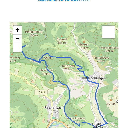
.
+
−