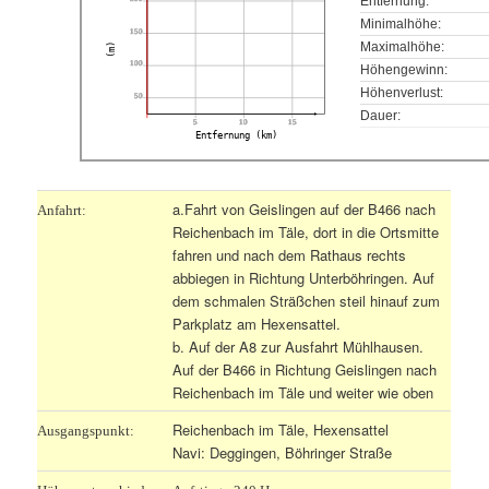
Entfernung:
Minimalhöhe:
150
Maximalhöhe:
(m)
100
Höhengewinn:
Höhenverlust:
50
Dauer:
5
10
15
Entfernung (km)
a.Fahrt von Geislingen auf der B466 nach
Anfahrt:
Reichenbach im Täle, dort in die Ortsmitte
fahren und nach dem Rathaus rechts
abbiegen in Richtung Unterböhringen. Auf
dem schmalen Sträßchen steil hinauf zum
Parkplatz am Hexensattel.
b. Auf der A8 zur Ausfahrt Mühlhausen.
Auf der B466 in Richtung Geislingen nach
Reichenbach im Täle und weiter wie oben
Reichenbach im Täle, Hexensattel
Ausgangspunkt:
Navi: Deggingen, Böhringer Straße