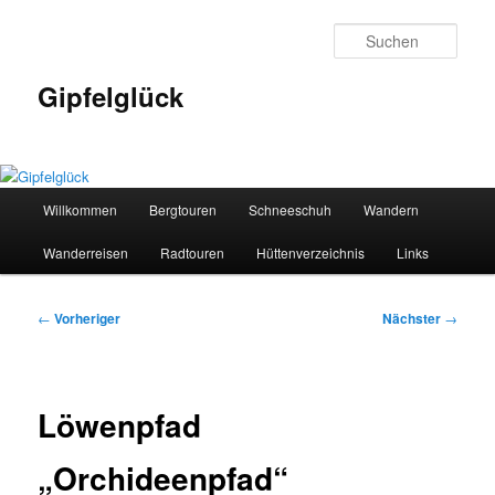
Zum
primären
Such
Inhalt
springen
Gipfelglück
Hauptmenü
Willkommen
Bergtouren
Schneeschuh
Wandern
Wanderreisen
Radtouren
Hüttenverzeichnis
Links
Beitragsnavigation
←
Vorheriger
Nächster
→
Löwenpfad
„Orchideenpfad“