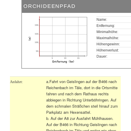
ORCHIDEENPFAD
Name:
200
Entfernung:
Minimalhöhe:
150
Maximalhöhe:
(m)
100
Höhengewinn:
Höhenverlust:
50
Dauer:
5
10
15
Entfernung (km)
a.Fahrt von Geislingen auf der B466 nach
Anfahrt:
Reichenbach im Täle, dort in die Ortsmitte
fahren und nach dem Rathaus rechts
abbiegen in Richtung Unterböhringen. Auf
dem schmalen Sträßchen steil hinauf zum
Parkplatz am Hexensattel.
b. Auf der A8 zur Ausfahrt Mühlhausen.
Auf der B466 in Richtung Geislingen nach
Reichenbach im Täle und weiter wie oben