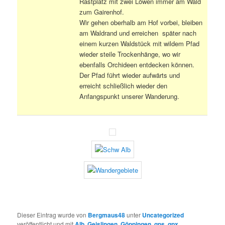
Rastplatz mit zwei Löwen immer am Wald
zum Gairenhof.
Wir gehen oberhalb am Hof vorbei, bleiben
am Waldrand und erreichen später nach
einem kurzen Waldstück mit wildem Pfad
wieder steile Trockenhänge, wo wir
ebenfalls Orchideen entdecken können.
Der Pfad führt wieder aufwärts und
erreicht schließlich wieder den
Anfangspunkt unserer Wanderung.
Dieser Eintrag wurde von
Bergmaus48
unter
Uncategorized
veröffentlicht und mit
Alb
,
Geislingen
,
Göppingen
,
gps
,
gpx
,