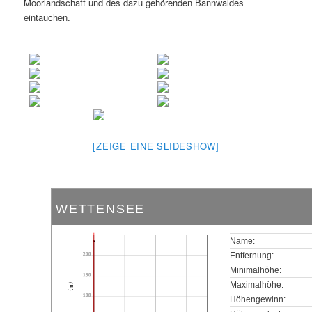
Moorlandschaft und des dazu gehörenden Bannwaldes
eintauchen.
[ZEIGE EINE SLIDESHOW]
WETTENSEE
Name:
200
Entfernung:
Minimalhöhe:
150
Maximalhöhe:
(m)
100
Höhengewinn: