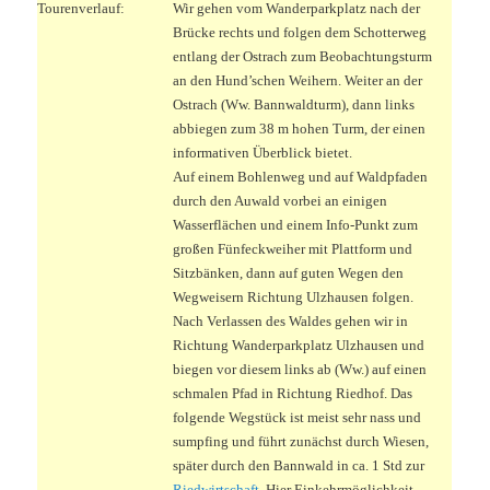
Tourenverlauf:
Wir gehen vom Wanderparkplatz nach der
Brücke rechts und folgen dem Schotterweg
entlang der Ostrach zum Beobachtungsturm
an den Hund’schen Weihern. Weiter an der
Ostrach (Ww. Bannwaldturm), dann links
abbiegen zum 38 m hohen Turm, der einen
informativen Überblick bietet.
Auf einem Bohlenweg und auf Waldpfaden
durch den Auwald vorbei an einigen
Wasserflächen und einem Info-Punkt zum
großen Fünfeckweiher mit Plattform und
Sitzbänken, dann auf guten Wegen den
Wegweisern Richtung Ulzhausen folgen.
Nach Verlassen des Waldes gehen wir in
Richtung Wanderparkplatz Ulzhausen und
biegen vor diesem links ab (Ww.) auf einen
schmalen Pfad in Richtung Riedhof. Das
folgende Wegstück ist meist sehr nass und
sumpfing und führt zunächst durch Wiesen,
später durch den Bannwald in ca. 1 Std zur
Riedwirtschaft
. Hier Einkehrmöglichkeit.