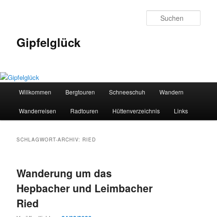
Zum
Zum
primären
sekundären
Such
Inhalt
Inhalt
springen
springen
Gipfelglück
Hauptmenü
Willkommen
Bergtouren
Schneeschuh
Wandern
Wanderreisen
Radtouren
Hüttenverzeichnis
Links
SCHLAGWORT-ARCHIV:
RIED
Wanderung um das
Hepbacher und Leimbacher
Ried