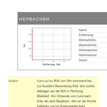
HEPBACHER
Name:
200
Entfernung:
Minimalhöhe:
150
Maximalhöhe:
(m)
100
Höhengewinn:
Höhenverlust:
50
Dauer:
5
10
15
Entfernung (km)
B30 von Ulm kommend bis
Anfahrt:
Fahrt auf der
zur Ausfahrt Ravensburg Süd, dort rechts
abbiegen auf die B33 in Richtung
Markdorf. Am Ortsende vom Leinmach
links ab nach Bergheim, dort an der Kirche
halblinks und im Kreisverkehr links