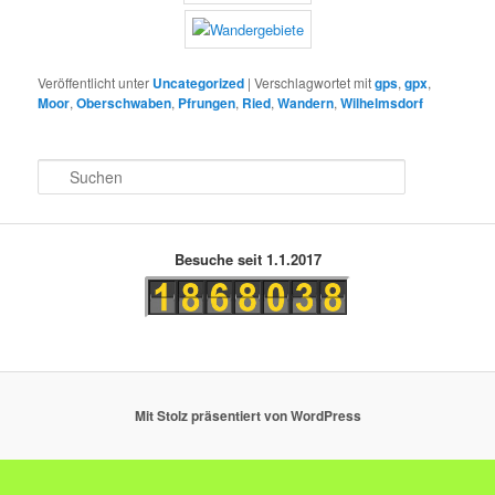
Veröffentlicht unter
Uncategorized
|
Verschlagwortet mit
gps
,
gpx
,
Moor
,
Oberschwaben
,
Pfrungen
,
Ried
,
Wandern
,
Wilhelmsdorf
S
u
c
h
e
Besuche seit 1.1.2017
n
Mit Stolz präsentiert von WordPress