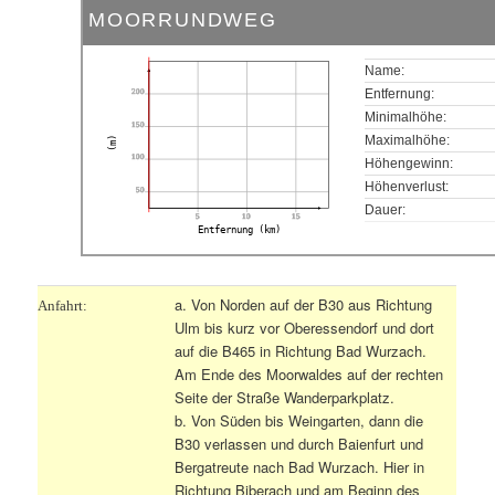
MOORRUNDWEG
Name:
200
Entfernung:
Minimalhöhe:
150
Maximalhöhe:
(m)
100
Höhengewinn:
Höhenverlust:
50
Dauer:
5
10
15
Entfernung (km)
a. Von Norden auf der B30 aus Richtung
Anfahrt:
Ulm bis kurz vor Oberessendorf und dort
auf die B465 in Richtung Bad Wurzach.
Am Ende des Moorwaldes auf der rechten
Seite der Straße Wanderparkplatz.
b. Von Süden bis Weingarten, dann die
B30 verlassen und durch Baienfurt und
Bergatreute nach Bad Wurzach. Hier in
Richtung Biberach und am Beginn des