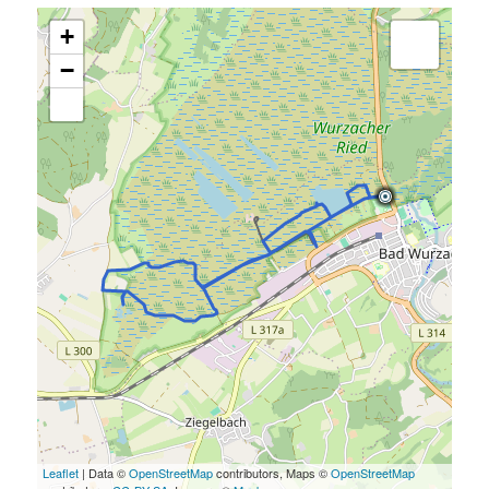
+
−
Leaflet
| Data ©
OpenStreetMap
contributors, Maps ©
OpenStreetMap