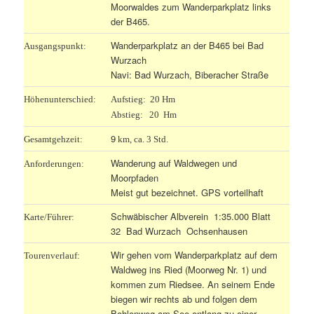
Moorwaldes zum Wanderparkplatz links
der B465.
Wanderparkplatz an der B465 bei Bad
Ausgangspunkt:
Wurzach
Navi: Bad Wurzach, Biberacher Straße
Höhenunterschied:
Aufstieg: 20 Hm
Abstieg: 20 Hm
9
Gesamtgehzeit:
km, ca. 3 Std.
Wanderung auf Waldwegen und
Anforderungen:
Moorpfaden
Meist gut bezeichnet. GPS vorteilhaft
Schwäbischer Albverein 1:35.000 Blatt
Karte/Führer:
32 Bad Wurzach Ochsenhausen
Wir gehen vom Wanderparkplatz auf dem
Tourenverlauf:
Waldweg ins Ried (Moorweg Nr. 1) und
kommen zum Riedsee. An seinem Ende
biegen wir rechts ab und folgen dem
Bohlenweg am See entlang zu einer