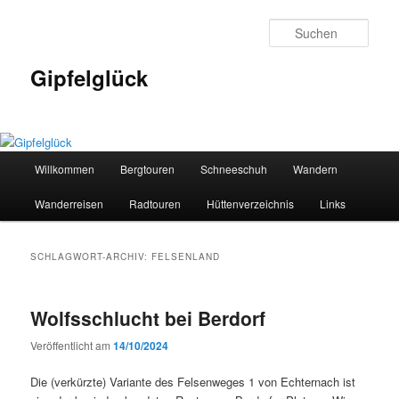
Zum
Zum
primären
sekundären
Such
Inhalt
Inhalt
springen
springen
Gipfelglück
Hauptmenü
Willkommen
Bergtouren
Schneeschuh
Wandern
Wanderreisen
Radtouren
Hüttenverzeichnis
Links
SCHLAGWORT-ARCHIV:
FELSENLAND
Wolfsschlucht bei Berdorf
Veröffentlicht am
14/10/2024
Die (verkürzte) Variante des Felsenweges 1 von Echternach ist