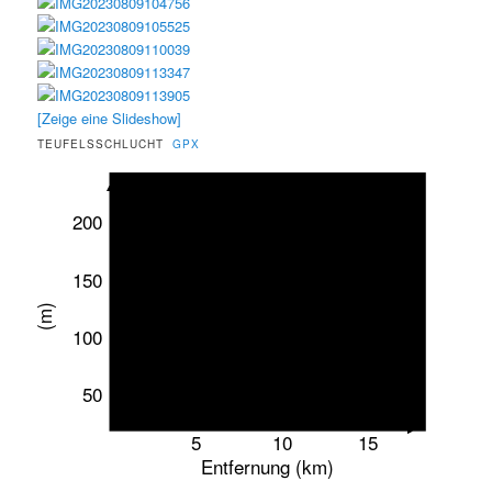
[Zeige eine Slideshow]
TEUFELSSCHLUCHT
GPX
200
150
(m)
100
50
5
10
15
Entfernung (km)