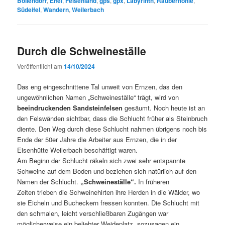
Bollendorf
,
Eifel
,
Felsenland
,
gps
,
gpx
,
Labyrinth
,
Räuberhöhle
,
Südeifel
,
Wandern
,
Weilerbach
Durch die Schweineställe
Veröffentlicht am
14/10/2024
Das eng eingeschnittene Tal unweit von Ernzen, das den
ungewöhnlichen Namen „Schweineställe“ trägt, wird von
beeindruckenden Sandsteinfelsen
gesäumt. Noch heute ist an
den Felswänden sichtbar, dass die Schlucht früher als Steinbruch
diente. Den Weg durch diese Schlucht nahmen übrigens noch bis
Ende der 50er Jahre die Arbeiter aus Ernzen, die in der
Eisenhütte Weilerbach beschäftigt waren.
Am Beginn der Schlucht räkeln sich zwei sehr entspannte
Schweine auf dem Boden und beziehen sich natürlich auf den
Namen der Schlucht.
„Schweineställe“.
In früheren
Zeiten trieben die Schweinehirten ihre Herden in die Wälder, wo
sie Eicheln und Bucheckern fressen konnten. Die Schlucht mit
den schmalen, leicht verschließbaren Zugängen war
möglicherweise ein beliebter Weideplatz, sozusagen ein