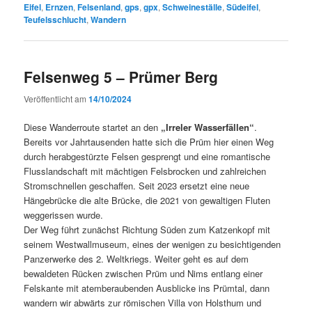
Eifel
,
Ernzen
,
Felsenland
,
gps
,
gpx
,
Schweineställe
,
Südeifel
,
Teufelsschlucht
,
Wandern
Felsenweg 5 – Prümer Berg
Veröffentlicht am
14/10/2024
Diese Wanderroute startet an den
„Irreler Wasserfällen“
.
Bereits vor Jahrtausenden hatte sich die Prüm hier einen Weg
durch herabgestürzte Felsen gesprengt und eine romantische
Flusslandschaft mit mächtigen Felsbrocken und zahlreichen
Stromschnellen geschaffen. Seit 2023 ersetzt eine neue
Hängebrücke die alte Brücke, die 2021 von gewaltigen Fluten
weggerissen wurde.
Der Weg führt zunächst Richtung Süden zum Katzenkopf mit
seinem Westwallmuseum, eines der wenigen zu besichtigenden
Panzerwerke des 2. Weltkriegs. Weiter geht es auf dem
bewaldeten Rücken zwischen Prüm und Nims entlang einer
Felskante mit atemberaubenden Ausblicke ins Prümtal, dann
wandern wir abwärts zur römischen Villa von Holsthum und