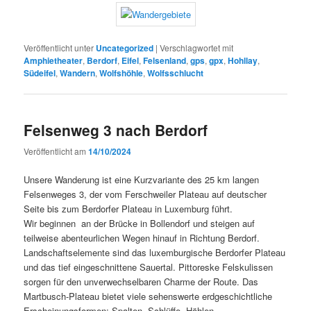
Veröffentlicht unter
Uncategorized
|
Verschlagwortet mit
Amphietheater
,
Berdorf
,
Eifel
,
Felsenland
,
gps
,
gpx
,
Hohllay
,
Südeifel
,
Wandern
,
Wolfshöhle
,
Wolfsschlucht
Felsenweg 3 nach Berdorf
Veröffentlicht am
14/10/2024
Unsere Wanderung ist eine Kurzvariante des 25 km langen
Felsenweges 3, der vom Ferschweiler Plateau auf deutscher
Seite bis zum Berdorfer Plateau in Luxemburg führt.
Wir beginnen an der Brücke in Bollendorf und steigen auf
teilweise abenteurlichen Wegen hinauf in Richtung Berdorf.
Landschaftselemente sind das luxemburgische Berdorfer Plateau
und das tief eingeschnittene Sauertal. Pittoreske Felskulissen
sorgen für den unverwechselbaren Charme der Route. Das
Martbusch-Plateau bietet viele sehenswerte erdgeschichtliche
Erscheinungsformen: Spalten, Schlüffe, Höhlen,