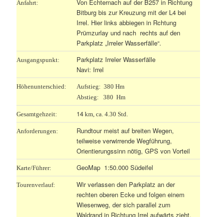
Von
Echternach auf der B257 in Richtung
Anfahrt:
Bitburg bis zur Kreuzung mit der L4 bei
Irrel. Hier links abbiegen in Rchtung
Prümzurlay und nach rechts auf den
Parkplatz „Irreler Wasserfälle“.
Parkplatz Irreler Wasserfälle
Ausgangspunkt:
Navi: Irrel
Höhenunterschied:
Aufstieg: 380 Hm
Abstieg: 380 Hm
14
Gesamtgehzeit:
km, ca. 4.30 Std.
Rundtour meist auf breiten Wegen,
Anforderungen:
teilweise verwirrende Wegführung,
Orientierungssinn nötig, GPS von Vorteil
GeoMap 1:50.000 Südeifel
Karte/Führer:
Wir verlassen den Parkplatz an der
Tourenverlauf:
rechten oberen Ecke und folgen einem
Wiesenweg, der sich parallel zum
Waldrand in Richtung Irrel aufwärts zieht.