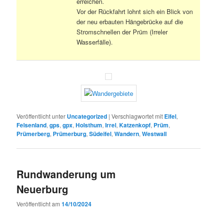
erreichen.
Vor der Rückfahrt lohnt sich ein Blick von
der neu erbauten Hängebrücke auf die
Stromschnellen der Prüm (Irreler
Wasserfälle).
Veröffentlicht unter
Uncategorized
|
Verschlagwortet mit
Eifel
,
Felsenland
,
gps
,
gpx
,
Holsthum
,
Irrel
,
Katzenkopf
,
Prüm
,
Prümerberg
,
Prümerburg
,
Südeifel
,
Wandern
,
Westwall
Rundwanderung um
Neuerburg
Veröffentlicht am
14/10/2024