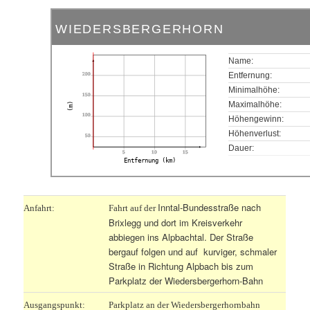
WIEDERSBERGERHORN
Name:
200
Entfernung:
Minimalhöhe:
150
Maximalhöhe:
(m)
100
Höhengewinn:
Höhenverlust:
50
Dauer:
5
10
15
Entfernung (km)
Inntal-Bundesstraße nach
Anfahrt:
Fahrt auf der
Brixlegg und dort im Kreisverkehr
abbiegen ins Alpbachtal. Der Straße
bergauf folgen und auf kurviger, schmaler
Straße in Richtung Alpbach bis zum
Parkplatz der Wiedersbergerhorn-Bahn
Ausgangspunkt:
Parkplatz an der Wiedersbergerhornbahn