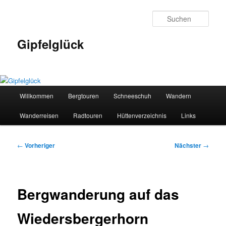
Zum
primären
Such
Inhalt
springen
Gipfelglück
Hauptmenü
Willkommen
Bergtouren
Schneeschuh
Wandern
Wanderreisen
Radtouren
Hüttenverzeichnis
Links
Beitragsnavigation
←
Vorheriger
Nächster
→
Bergwanderung auf das
Wiedersbergerhorn