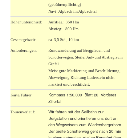
(gebührenpflichtig)
Navi: Alpbach im Alpbachtal
Höhenunterschied:
Aufstieg: 350 Hm
Abstieg: 800 Hm
Gesamtgehzeit:
ca. 3,5 Std., 10 km
Anforderungen:
Rundwanderung auf Bergpfaden und
Schotterwegen. Steiler Auf- und Abstieg zum
Gipfel.
Meist gute Markierung und Beschilderung,
Abzweigung Richtung Luderstein nicht
markiert und beschildert.
Kompass 1:50.000 Blatt 28 Vorderes
Karte/Führer:
Zillertal
W
ir fahren mit der Seilbahn zur
Tourenverlauf:
Bergstation und orientieren uns dort an
den Wegweisern zum Wiedersbergerhorn.
Der breite Schotterweg geht nach 20 min
in einen schmalen, steilen Bergpfad über,