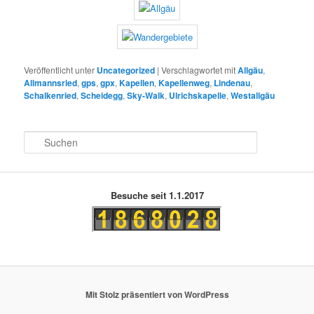
Veröffentlicht unter
Uncategorized
|
Verschlagwortet mit
Allgäu
,
Allmannsried
,
gps
,
gpx
,
Kapellen
,
Kapellenweg
,
Lindenau
,
Schalkenried
,
Scheidegg
,
Sky-Walk
,
Ulrichskapelle
,
Westallgäu
S
u
c
h
e
Besuche seit 1.1.2017
n
Mit Stolz präsentiert von WordPress