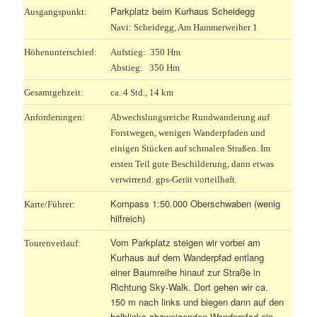
Parkplatz beim Kurhaus Scheidegg
Ausgangspunkt:
Navi: Scheidegg, Am Hammerweiher 1
Höhenunterschied:
Aufstieg: 350 Hm
Abstieg: 350 Hm
Gesamtgehzeit:
ca. 4 Std., 14 km
Anforderungen:
Abwechslungsreiche Rundwanderung auf
Forstwegen, wenigen Wanderpfaden und
einigen Stücken auf schmalen Straßen. Im
ersten Teil gute Beschilderung, dann etwas
verwirrend. gps-Gerät vorteilhaft.
Kompass 1:50.000 Oberschwaben (wenig
Karte/Führer:
hilfreich)
Vom Parkplatz steigen wir vorbei am
Tourenverlauf:
Kurhaus auf dem Wanderpfad entlang
einer Baumreihe hinauf zur Straße in
Richtung Sky-Walk. Dort gehen wir ca.
150 m nach links und biegen dann auf den
halblinks abzweigenden Wanderpfad ein.