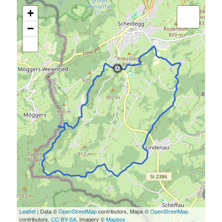
+
−
Leaflet
| Data ©
OpenStreetMap
contributors, Maps ©
OpenStreetMap
contributors,
CC-BY-SA
, Imagery ©
Mapbox