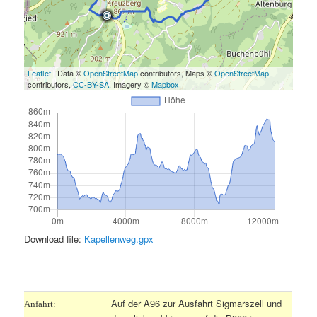
Leaflet
| Data ©
OpenStreetMap
contributors, Maps ©
OpenStreetMap
contributors,
CC-BY-SA
, Imagery ©
Mapbox
Download file:
Kapellenweg.gpx
.
Auf der A96 zur Ausfahrt Sigmarszell und
Anfahrt: