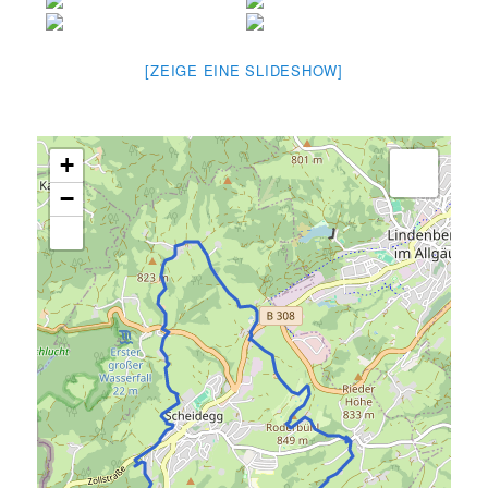
[ZEIGE EINE SLIDESHOW]
+
−