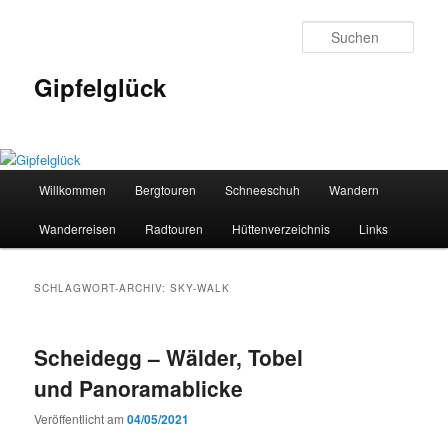
Zum
Zum
primären
sekundären
Such
Inhalt
Inhalt
springen
springen
Gipfelglück
Hauptmenü
Willkommen
Bergtouren
Schneeschuh
Wandern
Wanderreisen
Radtouren
Hüttenverzeichnis
Links
SCHLAGWORT-ARCHIV:
SKY-WALK
Scheidegg – Wälder, Tobel
und Panoramablicke
Veröffentlicht am
04/05/2021