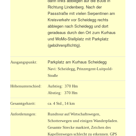
dann links abbiegen auf die B308 in
Richtung Lindenberg. Nach der
Passstraße mit vielen Serpentinen am
Kreisverkehr vor Scheidegg rechts
abbiegen nach Scheidegg und dort
geradeaus durch den Ort zum Kurhaus
und WoMo-Stellplatz mit Parkplatz
(gebührenpflichtig).
Parkplatz am Kurhaus Scheidegg
Ausgangspunkt:
Navi: Scheidegg, Prinzregent-Luitpold-
Straße
Höhenunterschied:
Aufstieg: 370 Hm
Abstieg: 370 Hm
Gesamtgehzeit:
ca. 4 Std., 14 km
Anforderungen:
Rundtour auf Wirtschaftswegen,
Schotterwegen und einigen Wanderpfaden.
Gesamte Strecke markiert, Zeichen des
Kapellenweges schlecht zu erkennen. GPS