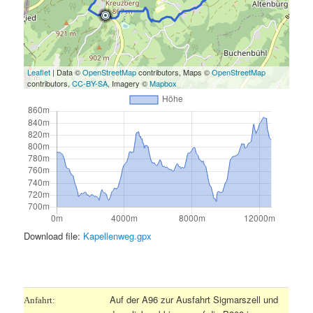
Leaflet
| Data ©
OpenStreetMap
contributors, Maps ©
OpenStreetMap
contributors,
CC-BY-SA
, Imagery ©
Mapbox
Download file:
Kapellenweg.gpx
.
Auf der A96 zur Ausfahrt Sigmarszell und
Anfahrt: