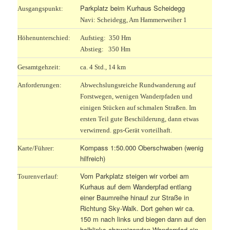
Parkplatz beim Kurhaus Scheidegg
Ausgangspunkt:
Navi: Scheidegg, Am Hammerweiher 1
Höhenunterschied:
Aufstieg: 350 Hm
Abstieg: 350 Hm
Gesamtgehzeit:
ca. 4 Std., 14 km
Anforderungen:
Abwechslungsreiche Rundwanderung auf
Forstwegen, wenigen Wanderpfaden und
einigen Stücken auf schmalen Straßen. Im
ersten Teil gute Beschilderung, dann etwas
verwirrend. gps-Gerät vorteilhaft.
Kompass 1:50.000 Oberschwaben (wenig
Karte/Führer:
hilfreich)
Vom Parkplatz steigen wir vorbei am
Tourenverlauf:
Kurhaus auf dem Wanderpfad entlang
einer Baumreihe hinauf zur Straße in
Richtung Sky-Walk. Dort gehen wir ca.
150 m nach links und biegen dann auf den
halblinks abzweigenden Wanderpfad ein.