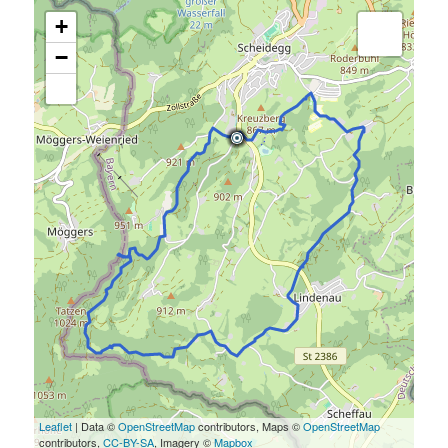
+
−
Leaflet
| Data ©
OpenStreetMap
contributors, Maps ©
OpenStreetMap
contributors,
CC-BY-SA
, Imagery ©
Mapbox