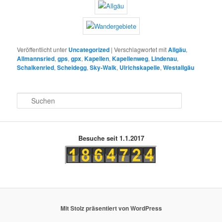
Veröffentlicht unter
Uncategorized
|
Verschlagwortet mit
Allgäu
,
Allmannsried
,
gps
,
gpx
,
Kapellen
,
Kapellenweg
,
Lindenau
,
Schalkenried
,
Scheidegg
,
Sky-Walk
,
Ulrichskapelle
,
Westallgäu
S
u
c
h
e
Besuche seit 1.1.2017
n
Mit Stolz präsentiert von WordPress