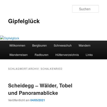
Zum
Zum
primären
sekundären
Such
Inhalt
Inhalt
springen
springen
Gipfelglück
Hauptmenü
Willkommen
Bergtouren
Schneeschuh
Wandern
Wanderreisen
Radtouren
Hüttenverzeichnis
Links
SCHLAGWORT-ARCHIV:
SCHALKENRIED
Scheidegg – Wälder, Tobel
und Panoramablicke
Veröffentlicht am
04/05/2021