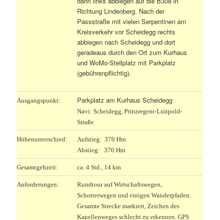
dann links abbiegen auf die B308 in
Richtung Lindenberg. Nach der
Passstraße mit vielen Serpentinen am
Kreisverkehr vor Scheidegg rechts
abbiegen nach Scheidegg und dort
geradeaus durch den Ort zum Kurhaus
und WoMo-Stellplatz mit Parkplatz
(gebührenpflichtig).
Parkplatz am Kurhaus Scheidegg
Ausgangspunkt:
Navi: Scheidegg, Prinzregent-Luitpold-
Straße
Höhenunterschied:
Aufstieg: 370 Hm
Abstieg: 370 Hm
Gesamtgehzeit:
ca. 4 Std., 14 km
Anforderungen:
Rundtour auf Wirtschaftswegen,
Schotterwegen und einigen Wanderpfaden.
Gesamte Strecke markiert, Zeichen des
Kapellenweges schlecht zu erkennen. GPS