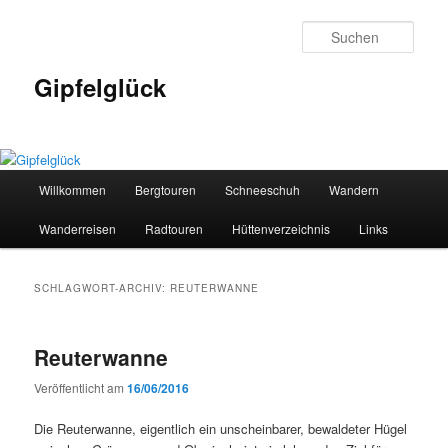
Zum
Zum
primären
sekundären
Such
Inhalt
Inhalt
springen
springen
Gipfelglück
Hauptmenü
Willkommen
Bergtouren
Schneeschuh
Wandern
Wanderreisen
Radtouren
Hüttenverzeichnis
Links
SCHLAGWORT-ARCHIV:
REUTERWANNE
Reuterwanne
Veröffentlicht am
16/06/2016
Die Reuterwanne, eigentlich ein unscheinbarer, bewaldeter Hügel