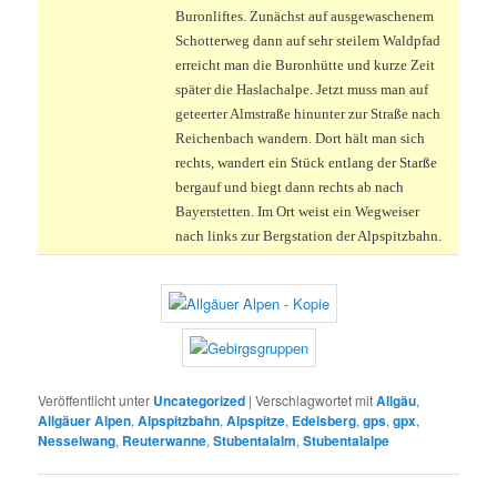
Buronliftes. Zunächst auf ausgewaschenem
Schotterweg dann auf sehr steilem Waldpfad
erreicht man die Buronhütte und kurze Zeit
später die Haslachalpe. Jetzt muss man auf
geteerter Almstraße hinunter zur Straße nach
Reichenbach wandern. Dort hält man sich
rechts, wandert ein Stück entlang der Starße
bergauf und biegt dann rechts ab nach
Bayerstetten. Im Ort weist ein Wegweiser
nach links zur Bergstation der Alpspitzbahn.
Veröffentlicht unter
Uncategorized
|
Verschlagwortet mit
Allgäu
,
Allgäuer Alpen
,
Alpspitzbahn
,
Alpspitze
,
Edelsberg
,
gps
,
gpx
,
Nesselwang
,
Reuterwanne
,
Stubentalalm
,
Stubentalalpe