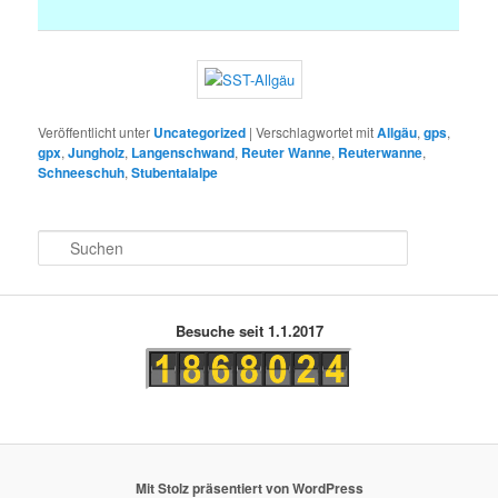
Veröffentlicht unter
Uncategorized
|
Verschlagwortet mit
Allgäu
,
gps
,
gpx
,
Jungholz
,
Langenschwand
,
Reuter Wanne
,
Reuterwanne
,
Schneeschuh
,
Stubentalalpe
S
u
c
h
e
Besuche seit 1.1.2017
n
Mit Stolz präsentiert von WordPress