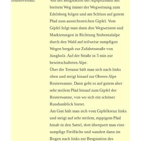
Tourenverlauf:
Von der Bergstation der Alpspitzbahn auf
breitem Weg immer der Wegweisung zum
Edelsberg folgen und am Schluss auf gutem
Pfad zum aussichtsreichen Gipfel. Vom
Gipfel folgt man dann den Wegweisern und
Markierungen in Richtung Stubentalalpe
durch den Wald auf teilweise sumpfigen
Wegen bergab zur Zufahrtsstraße von
Jungholz. Auf der Straße in 5 min zur
bewirtschafteten Alpe.
Über die Terrasse hält man sich nach links
oben und steigt hinauf zur Oberen Alpe
Reuterwanne. Dann geht es auf gutem aber
sehr steilem Pfad hinauf zum Gipfel der
Reuterwanne, von wo sich ein schöner
Rundumblick bietet.
Am Grat hält man sich vom Gipfelkreuz links
und steigt auf sehr steilem, ruppigem Pfad
hinab in den Sattel, dort überquert man eine
sumpfige Freifläche und wandert dann im
Bogen nach links zur Bergstation des