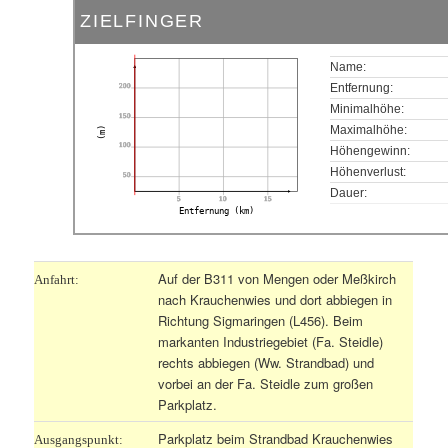
ZIELFINGER
Name:
200
Entfernung:
Minimalhöhe:
150
Maximalhöhe:
(m)
100
Höhengewinn:
Höhenverlust:
50
Dauer:
5
10
15
Entfernung (km)
Auf der B311 von Mengen oder Meßkirch
Anfahrt:
nach Krauchenwies und dort abbiegen in
Richtung Sigmaringen (L456). Beim
markanten Industriegebiet (Fa. Steidle)
rechts abbiegen (Ww. Strandbad) und
vorbei an der Fa. Steidle zum großen
Parkplatz.
Parkplatz beim Strandbad Krauchenwies
Ausgangspunkt: