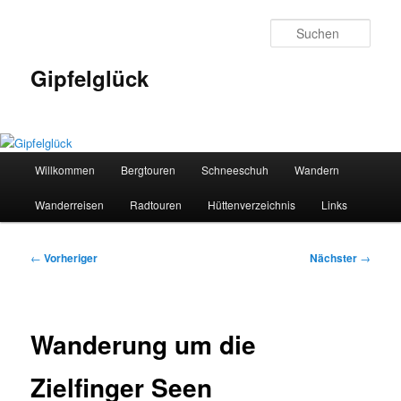
Zum
primären
Such
Inhalt
springen
Gipfelglück
Hauptmenü
Willkommen
Bergtouren
Schneeschuh
Wandern
Wanderreisen
Radtouren
Hüttenverzeichnis
Links
Beitragsnavigation
←
Vorheriger
Nächster
→
Wanderung um die
Zielfinger Seen