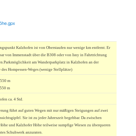
öhe.gpx
ngspunkt Kalzhofen ist von Oberstaufen nur wenige km entfernt. Er
hbar von Immenstadt über die B308 oder von Isny in Fahrtrichtung
en.
Parkmöglichkeit am Wanderparkplatz in Kalzhofen an der
e des Hompessen-Weges (wenige Stellplätze)
 550 m
 550 m
fen ca. 4 Std.
rung führt auf guten Wegen mit nur mäßigen Steigungen auf zwei
sichtsgipfel. Sie ist zu jeder Jahreszeit begehbar. Da zwischen
Höhe und Kalzhofer Höhe teilweise sumpfige Wiesen zu überqueren
gutes Schuhwerk anzuraten.