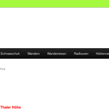
Schneeschuh
Wandern
Wanderreisen
Radtouren
Hüttenve
FEN
 Thaler Höhe