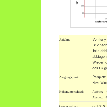
(m)
100
50
5
10
Entfernun
Von Isny
Anfahrt:
B12 nach
links abb
abbiegen
Wiederho
des Skige
P
arkplatz 
Ausgangspunkt:
Navi: Wied
Höhenunterschied:
Aufstieg:
Abstieg: 
Gesamtgehzeit:
ca. 4.30 St