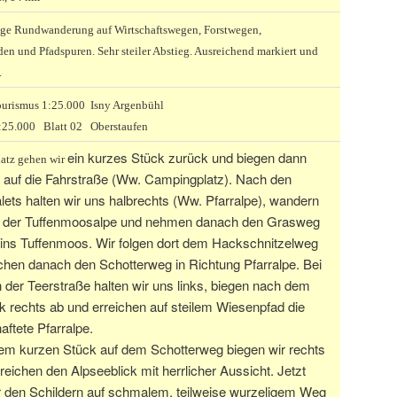
ge Rundwanderung auf Wirtschaftswegen, Forstwegen,
en und Pfadspuren. Sehr steiler Abstieg. Ausreichend markiert und
.
ourismus 1:25.000 Isny Argenbühl
:25.000 Blatt 02 Oberstaufen
ein kurzes Stück zurück und biegen dann
atz gehen wir
b auf die Fahrstraße (Ww. Campingplatz). Nach den
ets halten wir uns halbrechts (Ww. Pfarralpe), wandern
n der Tuffenmoosalpe und nehmen danach den Grasweg
 ins Tuffenmoos. Wir folgen dort dem Hackschnitzelweg
chen danach den Schotterweg in Richtung Pfarralpe. Bei
 der Teerstraße halten wir uns links, biegen nach dem
 rechts ab und erreichen auf steilem Wiesenpfad die
aftete Pfarralpe.
em kurzen Stück auf dem Schotterweg biegen wir rechts
reichen den Alpseeblick mit herrlicher Aussicht. Jetzt
ir den Schildern auf schmalem, teilweise wurzeligem Weg