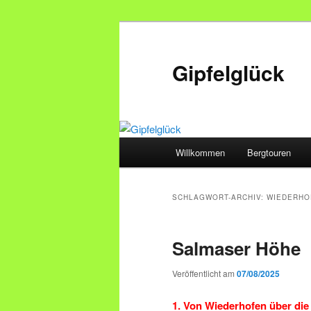
Zum
Zum
primären
sekundären
Inhalt
Inhalt
Gipfelglück
springen
springen
Hauptmenü
Willkommen
Bergtouren
SCHLAGWORT-ARCHIV:
WIEDERHO
Salmaser Höhe
Veröffentlicht am
07/08/2025
1. Von Wiederhofen über die