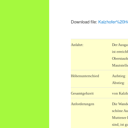
Download file:
Kalzhofer%20H
.
Anfahrt:
Der Ausga
ist erreic
Oberstauf
Mautstell
Höhenunterschied
Aufstieg:
Abstieg:
Gesamtgehzeit
von Kalzho
Anforderungen
Die Wande
schöne Aus
Muttener 
sind, ist 