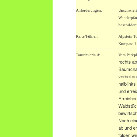
Anforderungen:
Unschwieri
Wanderpfad
beschildert
Karte/Führer:
Alpstein T
Kompass 1
Tourenverlauf:
Vom Parkpl
rechts a
Baumchal
vorbei a
halblinks
und errei
Erreichen
Waldstück
bewirtsch
Nach ein
ab und er
folgen w