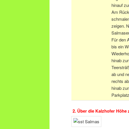
hinauf zu
Am Rücke
schmalen
zeigen. N
Salmaser
Für den 
bis ein W
Wiederhof
hinab zur
Teersträß
ab und n
rechts ab
hinab zu
Parkplatz
2. Über die Kalzhofer Höhe