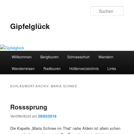
Zum
Zum
primären
sekundären
Such
Inhalt
Inhalt
springen
springen
Gipfelglück
Hauptmenü
Willkommen
Bergtouren
Schneeschuh
Wandern
Wanderreisen
Radtouren
Hüttenverzeichnis
Links
SCHLAGWORT-ARCHIV:
MARIA SCHNEE
Rosssprung
Veröffentlicht am
29/02/2016
Die Kapelle „Maria Schnee im Thal“ nahe Aldein ist allein schon