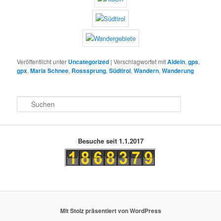
Veröffentlicht unter
Uncategorized
|
Verschlagwortet mit
Aldein
,
gps
,
gpx
,
Maria Schnee
,
Rosssprung
,
Südtirol
,
Wandern
,
Wanderung
S
u
c
h
e
Besuche seit 1.1.2017
n
Mit Stolz präsentiert von WordPress