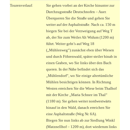
Tourenverlauf:
Sie gehen vorbei an der Kirche hinunter zur
Durchzugsstraße Deutschnofen – Auer.
Überqueren Sie die Straße und gehen Sie
weiter auf der Asphaltstraße. Nach ca. 150 m
biegen Sie bei der Verzweigung auf Weg T
ab, der Sie zum Weiler Alt Widum (1200 m)
führt. Weiter geht’s auf Weg 18
(„Mühlenweg“) zunächst eben über Wiesen
und durch Föhrenwald, später steiler hinab in
einen Graben, wo Sie links über den Bach
queren. In der Nähe befindet sich das
„Mühlendorf“, wo Sie einige altertümliche
Mühlen besichtigen können. In Richtung
Westen erreichen Sie die Wiese beim Thalhof
mit der Kirche „Maria Schnee im Thal“
(1180 m). Sie gehen weiter nordwestwärts
hinauf in den Wald, danach erreichen Sie
eine Asphaltstraße (Weg Nr. 6A).
Biegen Sie nun links ab zur Siedlung Winkl
(Matznellhof – 1209 m), dort wiederum links