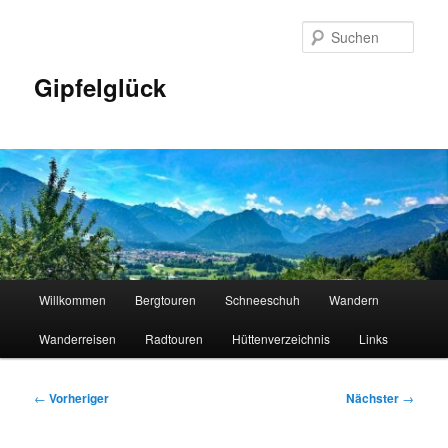
Zum
primären
Such
Inhalt
springen
Gipfelglück
Hauptmenü
Willkommen
Bergtouren
Schneeschuh
Wandern
Wanderreisen
Radtouren
Hüttenverzeichnis
Links
Beitragsnavigation
←
Vorheriger
Nächster
→