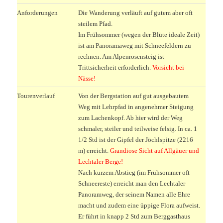
Anforderungen
Die Wanderung verläuft auf gutem aber oft
steilem Pfad.
Im Frühsommer (wegen der Blüte ideale Zeit)
ist am Panoramaweg mit Schneefeldern zu
rechnen. Am Alpenrosensteig ist
Trittsicherheit erforderlich.
Vorsicht bei
Nässe!
Tourenverlauf
Von der Bergstation auf gut ausgebautem
Weg mit Lehrpfad in angenehmer Steigung
zum Lachenkopf. Ab hier wird der Weg
schmaler, steiler und teilweise felsig. In ca. 1
1/2 Std ist der Gipfel der Jöchlspitze (2216
m) erreicht.
Grandiose Sicht auf Allgäuer und
Lechtaler Berge!
Nach kurzem Abstieg (im Frühsommer oft
Schneereste) erreicht man den Lechtaler
Panoramweg, der seinem Namen alle Ehre
macht und zudem eine üppige Flora aufweist.
Er führt in knapp 2 Std zum Berggasthaus