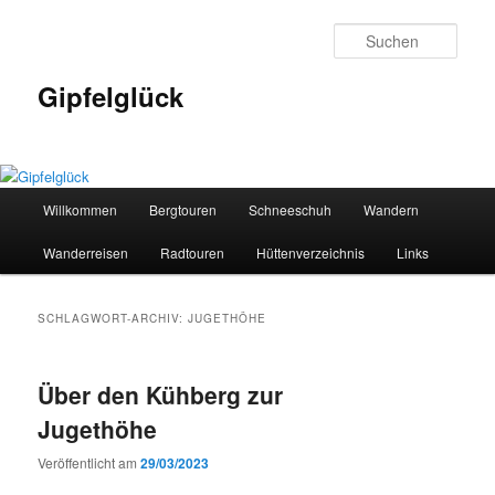
Zum
Zum
primären
sekundären
Such
Inhalt
Inhalt
springen
springen
Gipfelglück
Hauptmenü
Willkommen
Bergtouren
Schneeschuh
Wandern
Wanderreisen
Radtouren
Hüttenverzeichnis
Links
SCHLAGWORT-ARCHIV:
JUGETHÖHE
Über den Kühberg zur
Jugethöhe
Veröffentlicht am
29/03/2023