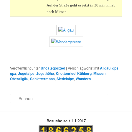
Auf der Straße geht es jetzt in 30 min hinab
nach Missen.
Veröffentlicht unter
Uncategorized
|
Verschlagwortet mit
Allgäu
,
gps
,
gpx
,
Jugetalpe
,
Jugethöhe
,
Knottenried
,
Kühberg
,
Missen
,
Oberallgäu
,
Schlettermoos
,
Siedelalpe
,
Wandern
S
u
c
h
e
Besuche seit 1.1.2017
n