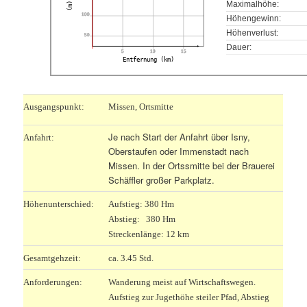
Maximalhöhe:
(m)
100
Höhengewinn:
Höhenverlust:
50
Dauer:
5
10
15
Entfernung (km)
Ausgangspunkt:
Missen, Ortsmitte
Je nach Start der Anfahrt über Isny,
Anfahrt:
Oberstaufen oder Immenstadt nach
Missen. In der Ortssmitte bei der Brauerei
Schäffler großer Parkplatz.
Höhenunterschied:
Aufstieg: 380 Hm
Abstieg: 380 Hm
Streckenlänge: 12 km
Gesamtgehzeit:
ca. 3.45 Std.
Anforderungen:
Wanderung meist auf Wirtschaftswegen.
Aufstieg zur Jugethöhe steiler Pfad, Abstieg