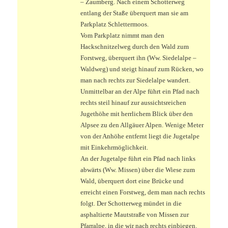
– Zaumberg. Nach einem Schotterweg
entlang der Staße überquert man sie am
Parkplatz Schlettermoos.
Vom Parkplatz nimmt man den
Hackschnitzelweg durch den Wald zum
Forstweg, überquert ihn (Ww. Siedelalpe –
Waldweg) und steigt hinauf zum Rücken, wo
man nach rechts zur Siedelalpe wandert.
Unmittelbar an der Alpe führt ein Pfad nach
rechts steil hinauf zur aussichtsreichen
Jugethöhe mit herrlichem Blick über den
Alpsee zu den Allgäuer Alpen. Wenige Meter
von der Anhöhe entfernt liegt die Jugetalpe
mit Einkehrmöglichkeit.
An der Jugetalpe führt ein Pfad nach links
abwärts (Ww. Missen) über die Wiese zum
Wald, überquert dort eine Brücke und
erreicht einen Forstweg, dem man nach rechts
folgt. Der Schotterweg mündet in die
asphaltierte Mautstraße von Missen zur
Pfarralpe, in die wir nach rechts einbiegen.