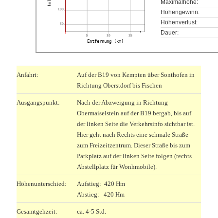
Maximalhöhe:
(m)
100
Höhengewinn:
Höhenverlust:
50
Dauer:
5
10
15
Entfernung (km)
Anfahrt:
Auf der B19 von Kempten über Sonthofen in
Richtung Oberstdorf bis Fischen
Ausgangspunkt:
Nach der Abzweigung in Richtung
Obermaiselstein auf der B19 bergab, bis auf
der linken Seite die Verkehrsinfo sichtbar ist.
Hier geht nach Rechts eine schmale Straße
zum Freizeitzentrum. Dieser Straße bis zum
Parkplatz auf der linken Seite folgen (rechts
Abstellplatz für Wonhmobile).
Höhenunterschied:
Aufstieg: 420 Hm
Abstieg: 420 Hm
Gesamtgehzeit:
ca. 4-5 Std.