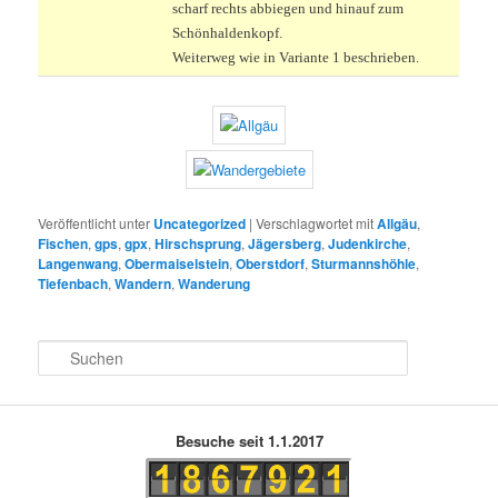
scharf rechts abbiegen und hinauf zum
Schönhaldenkopf.
Weiterweg wie in Variante 1 beschrieben.
Veröffentlicht unter
Uncategorized
|
Verschlagwortet mit
Allgäu
,
Fischen
,
gps
,
gpx
,
Hirschsprung
,
Jägersberg
,
Judenkirche
,
Langenwang
,
Obermaiselstein
,
Oberstdorf
,
Sturmannshöhle
,
Tiefenbach
,
Wandern
,
Wanderung
S
u
c
h
e
Besuche seit 1.1.2017
n