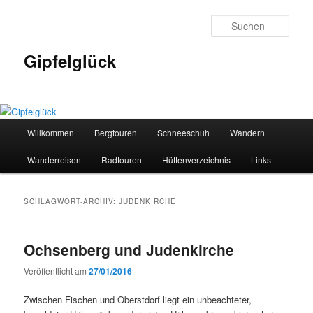
Zum
Zum
primären
sekundären
Such
Inhalt
Inhalt
springen
springen
Gipfelglück
Hauptmenü
Willkommen
Bergtouren
Schneeschuh
Wandern
Wanderreisen
Radtouren
Hüttenverzeichnis
Links
SCHLAGWORT-ARCHIV:
JUDENKIRCHE
Ochsenberg und Judenkirche
Veröffentlicht am
27/01/2016
Zwischen Fischen und Oberstdorf liegt ein unbeachteter,