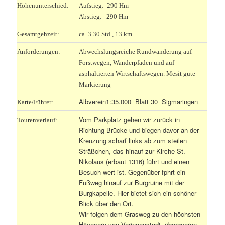
Höhenunterschied:
Aufstieg: 290 Hm
Abstieg: 290 Hm
Gesamtgehzeit:
ca. 3.30 Std., 13 km
Anforderungen:
Abwechslungsreiche Rundwanderung auf
Forstwegen, Wanderpfaden und auf
asphaltierten Wirtschaftswegen. Mesit gute
Markierung
Albverein1:35.000 Blatt 30 Sigmaringen
Karte/Führer:
Vom Parkplatz gehen wir zurück in
Tourenverlauf:
Richtung Brücke und biegen davor an der
Kreuzung scharf links ab zum steilen
Sträßchen, das hinauf zur Kirche St.
Nikolaus (erbaut 1316) führt und einen
Besuch wert ist. Gegenüber fphrt ein
Fußweg hinauf zur Burgruine mit der
Burgkapelle. Hier bietet sich ein schöner
Blick über den Ort.
Wir folgen dem Grasweg zu den höchsten
Häuesern von Veringenstadt, überqueren