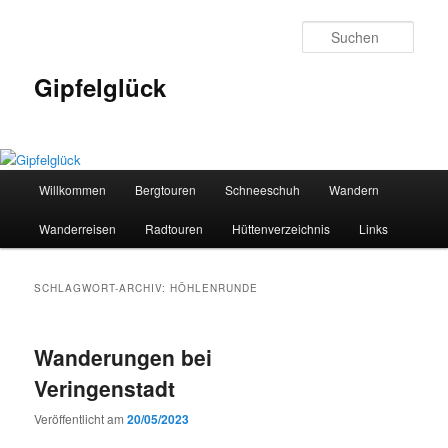
Zum
Zum
primären
sekundären
Such
Inhalt
Inhalt
springen
springen
Gipfelglück
Hauptmenü
Willkommen
Bergtouren
Schneeschuh
Wandern
Wanderreisen
Radtouren
Hüttenverzeichnis
Links
SCHLAGWORT-ARCHIV:
HÖHLENRUNDE
Wanderungen bei
Veringenstadt
Veröffentlicht am
20/05/2023