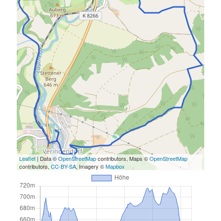
Leaflet
| Data ©
OpenStreetMap
contributors, Maps ©
OpenStreetMap
contributors,
CC-BY-SA
, Imagery ©
Mapbox