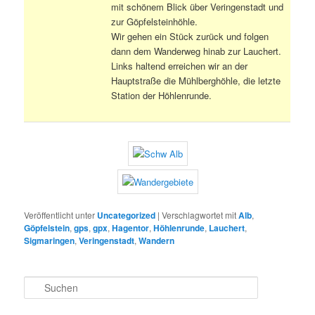
mit schönem Blick über Veringenstadt und
zur Göpfelsteinhöhle.
Wir gehen ein Stück zurück und folgen
dann dem Wanderweg hinab zur Lauchert.
Links haltend erreichen wir an der
Hauptstraße die Mühlberghöhle, die letzte
Station der Höhlenrunde.
Veröffentlicht unter
Uncategorized
|
Verschlagwortet mit
Alb
,
Göpfelstein
,
gps
,
gpx
,
Hagentor
,
Höhlenrunde
,
Lauchert
,
Sigmaringen
,
Veringenstadt
,
Wandern
S
u
c