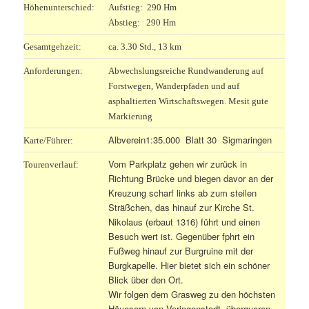
Höhenunterschied:
Aufstieg: 290 Hm
Abstieg: 290 Hm
Gesamtgehzeit:
ca. 3.30 Std., 13 km
Anforderungen:
Abwechslungsreiche Rundwanderung auf
Forstwegen, Wanderpfaden und auf
asphaltierten Wirtschaftswegen. Mesit gute
Markierung
Albverein1:35.000 Blatt 30 Sigmaringen
Karte/Führer:
Vom Parkplatz gehen wir zurück in
Tourenverlauf:
Richtung Brücke und biegen davor an der
Kreuzung scharf links ab zum steilen
Sträßchen, das hinauf zur Kirche St.
Nikolaus (erbaut 1316) führt und einen
Besuch wert ist. Gegenüber fphrt ein
Fußweg hinauf zur Burgruine mit der
Burgkapelle. Hier bietet sich ein schöner
Blick über den Ort.
Wir folgen dem Grasweg zu den höchsten
Häuesern von Veringenstadt, überqueren