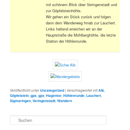
mit schönem Blick über Veringenstadt und
zur Göpfelsteinhöhle.
Wir gehen ein Stück zurück und folgen
dann dem Wanderweg hinab zur Lauchert.
Links haltend erreichen wir an der
Hauptstraße die Mühlberghöhle, die letzte
Station der Höhlenrunde.
Veröffentlicht unter
Uncategorized
|
Verschlagwortet mit
Alb
,
Göpfelstein
,
gps
,
gpx
,
Hagentor
,
Höhlenrunde
,
Lauchert
,
Sigmaringen
,
Veringenstadt
,
Wandern
S
u
c