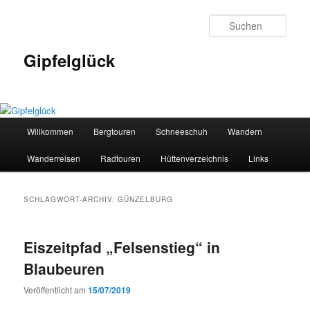
Zum
Zum
primären
sekundären
Such
Inhalt
Inhalt
springen
springen
Gipfelglück
Hauptmenü
Willkommen
Bergtouren
Schneeschuh
Wandern
Wanderreisen
Radtouren
Hüttenverzeichnis
Links
SCHLAGWORT-ARCHIV:
GÜNZELBURG
Eiszeitpfad „Felsenstieg“ in
Blaubeuren
Veröffentlicht am
15/07/2019