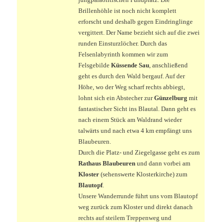
Brillenhöhle ist noch nicht komplett
erforscht und deshalb gegen Eindringlinge
vergittert. Der Name bezieht sich auf die zwei
runden Einsturzlöcher. Durch das
Felsenlabyrinth kommen wir zum
Felsgebilde
Küssende Sau
, anschließend
geht es durch den Wald bergauf. Auf der
Höhe, wo der Weg scharf rechts abbiegt,
lohnt sich ein Abstecher zur
Günzelburg
mit
fantastischer Sicht ins Blautal. Dann geht es
nach einem Stück am Waldrand wieder
talwärts und nach etwa 4 km empfängt uns
Blaubeuren.
Durch die Platz- und Ziegelgasse geht es zum
Rathaus Blaubeuren
und dann vorbei am
Kloster
(sehenswerte Klosterkirche) zum
Blautopf
.
Unsere Wanderrunde führt uns vom Blautopf
weg zurück zum Kloster und direkt danach
rechts auf steilem Treppenweg und