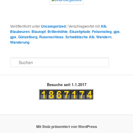
Veröffentlicht unter
Uncategorized
|
Verschlagwortet mit
Alb
,
Blaubeuren
,
Blautopf
,
Brillenhöhle
,
Eiszeitpfade
,
Felsenstieg
,
gps
,
gpx
,
Günzelburg
,
Rusenschloss
,
Schwäbische Alb
,
Wandern
,
Wanderung
S
u
c
h
e
Besuche seit 1.1.2017
n
Mit Stolz präsentiert von WordPress