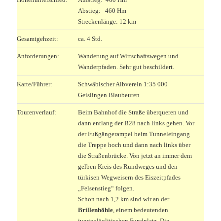
Abstieg: 460 Hm
Streckenlänge: 12 km
Gesamtgehzeit:
ca. 4 Std.
Anforderungen:
Wanderung auf Wirtschaftswegen und
Wanderpfaden. Sehr gut beschildert.
Karte/Führer:
Schwäbischer Albverein 1:35 000
Geislingen Blaubeuren
Tourenverlauf:
Beim Bahnhof die Straße überqueren und
dann entlang der B28 nach links gehen. Vor
der Fußgängerampel beim Tunneleingang
die Treppe hoch und dann nach links über
die Straßenbrücke. Von jetzt an immer dem
gelben Kreis des Rundweges und den
türkisen Wegweisern des Eiszeitpfades
„Felsenstieg“ folgen.
Schon nach 1,2 km sind wir an der
Brillenhöhle
, einem bedeutenden
jungpaläolitischen Fundplatz. Die