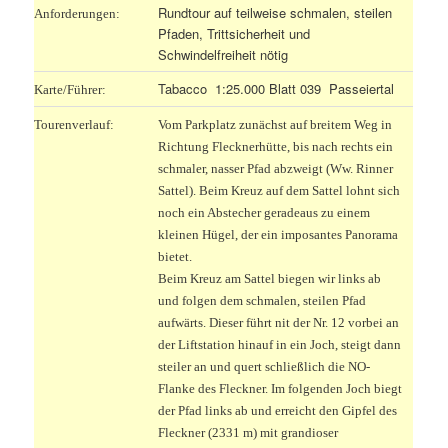
Rundtour auf teilweise schmalen, steilen
Anforderungen:
Pfaden, Trittsicherheit und
Schwindelfreiheit nötig
Tabacco 1:25.000 Blatt 039 Passeiertal
Karte/Führer:
Tourenverlauf:
Vom Parkplatz zunächst auf breitem Weg in
Richtung Flecknerhütte, bis nach rechts ein
schmaler, nasser Pfad abzweigt (Ww. Rinner
Sattel). Beim Kreuz auf dem Sattel lohnt sich
noch ein Abstecher geradeaus zu einem
kleinen Hügel, der ein imposantes Panorama
bietet.
Beim Kreuz am Sattel biegen wir links ab
und folgen dem schmalen, steilen Pfad
aufwärts. Dieser führt nit der Nr. 12 vorbei an
der Liftstation hinauf in ein Joch, steigt dann
steiler an und quert schließlich die NO-
Flanke des Fleckner. Im folgenden Joch biegt
der Pfad links ab und erreicht den Gipfel des
Fleckner (2331 m) mit grandioser