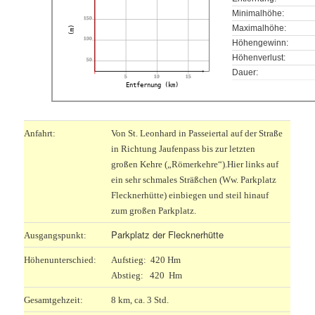
Minimalhöhe:
150
Maximalhöhe:
(m)
100
Höhengewinn:
Höhenverlust:
50
Dauer:
5
10
15
Entfernung (km)
Anfahrt:
Von St. Leonhard in Passeiertal auf der Straße
in Richtung Jaufenpass bis zur letzten
großen Kehre („Römerkehre“).Hier links auf
ein sehr schmales Sträßchen (Ww. Parkplatz
Flecknerhütte) einbiegen und steil hinauf
zum großen Parkplatz.
P
arkplatz der Flecknerhütte
Ausgangspunkt:
Höhenunterschied:
Aufstieg: 420 Hm
Abstieg: 420 Hm
Gesamtgehzeit:
8 km, ca. 3 Std.