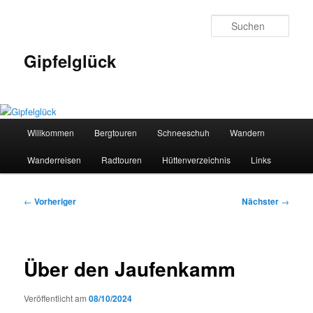
Zum
primären
Such
Inhalt
springen
Gipfelglück
Hauptmenü
Willkommen
Bergtouren
Schneeschuh
Wandern
Wanderreisen
Radtouren
Hüttenverzeichnis
Links
Beitragsnavigation
←
Vorheriger
Nächster
→
Über den Jaufenkamm
Veröffentlicht am
08/10/2024