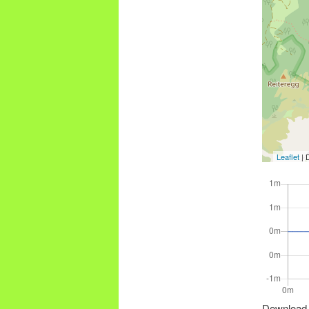
Leaflet
| 
Download 