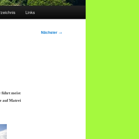
rzeichnis
Links
Nächster
→
 führt meist
e auf Matrei