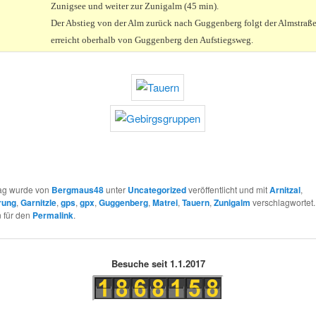
Zunigsee und weiter zur Zunigalm (45 min).
Der Abstieg von der Alm zurück nach Guggenberg folgt der Almstraß
erreicht oberhalb von Guggenberg den Aufstiegsweg.
rag wurde von
Bergmaus48
unter
Uncategorized
veröffentlicht und mit
Arnitzal
,
rung
,
Garnitzle
,
gps
,
gpx
,
Guggenberg
,
Matrei
,
Tauern
,
Zunigalm
verschlagwortet.
 für den
Permalink
.
Besuche seit 1.1.2017