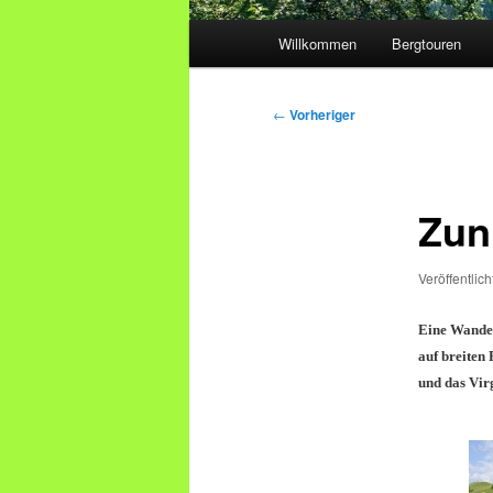
Hauptmenü
Willkommen
Bergtouren
Beitragsnavigation
←
Vorheriger
Zun
Veröffentlic
Eine Wander
auf breiten
und das Vir