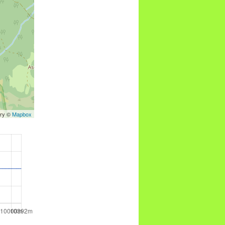
ery ©
Mapbox