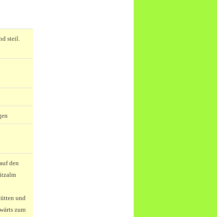
d steil.
gen
auf den
nitzalm
hütten und
bwärts zum