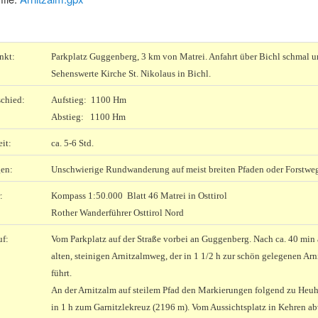
nkt:
Parkplatz Guggenberg, 3 km von Matrei. Anfahrt über Bichl schmal un
Sehenswerte Kirche St. Nikolaus in Bichl.
chied:
Aufstieg: 1100 Hm
Abstieg: 1100 Hm
it:
ca. 5-6 Std.
en:
Unschwierige Rundwanderung auf meist breiten Pfaden oder Forstwe
:
Kompass 1:50.000 Blatt 46 Matrei in Osttirol
Rother Wanderführer Osttirol Nord
uf:
Vom Parkplatz auf der Straße vorbei an Guggenberg. Nach ca. 40 min 
alten, steinigen Arnitzalmweg, der in 1 1/2 h zur schön gelegenen Ar
führt.
An der Arnitzalm auf steilem Pfad den Markierungen folgend zu Heu
in 1 h zum Garnitzlekreuz (2196 m). Vom Aussichtsplatz in Kehren a