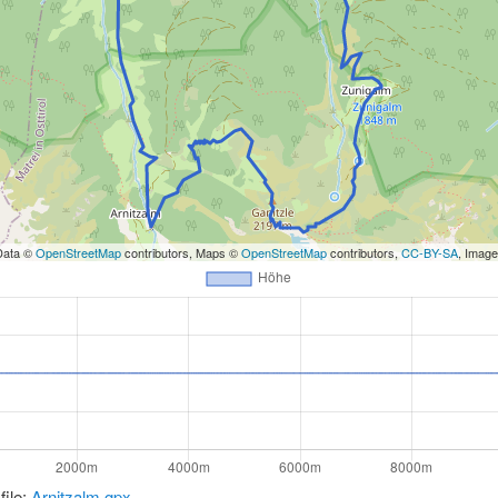
Data ©
OpenStreetMap
contributors, Maps ©
OpenStreetMap
contributors,
CC-BY-SA
, Imag
file:
Arnitzalm.gpx