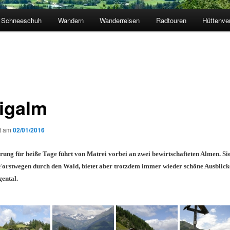
Schneeschuh
Wandern
Wanderreisen
Radtouren
Hüttenve
igalm
ht am
02/01/2016
ung für heiße Tage führt von Matrei vorbei an zwei bewirtschafteten Almen. Sie
 Forstwegen durch den Wald, bietet aber trotzdem immer wieder schöne Ausblick
gental.