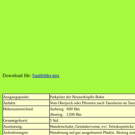
Download file:
Saalfelder.gpx
.
Ausgangspunkt:
Parkplatz der Neunerköpfle-Bahn
Anfahrt:
Vom Oberjoch oder Pfronten nach Tannheim im Tan
Höhenunterschied:
Aufstieg: 600 Hm
Abstieg: 1200 Hm
Gesamtgehzeit:
5 Std.
Ausrüstung:
Wanderschuhe, Getränkevorrat, evt. Teleskopstöcke
Anforderungen:
Wanderung auf gut ausgebauten Pfaden. Abstieg zum Vi