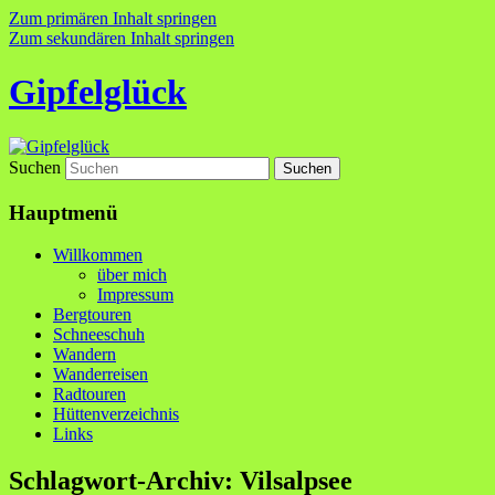
Zum primären Inhalt springen
Zum sekundären Inhalt springen
Gipfelglück
Suchen
Hauptmenü
Willkommen
über mich
Impressum
Bergtouren
Schneeschuh
Wandern
Wanderreisen
Radtouren
Hüttenverzeichnis
Links
Schlagwort-Archiv:
Vilsalpsee