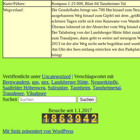
Karte/Führer:
Kompass 1:25 000, Blatt 04 Tannheimer Tal
Wegverlauf:
Die Gondelbahn bringt uns 700 Hm hinauf zum Neune
ausgebautem Weg hinauf zum Gipfel mit dem „größte
schönen Tagen zieht sich eine Karawane von Wandere
Überaus lohnend ist der Abstecher vom Weg hinauf au
Der Talabstieg von der Landsberger Hütte führt zunä
zum Traualpsee, dann geht es weiter auf steinigem W
2013 ist der alte Weg nicht mehr begehbar und wurd
Am Ufer des Sees entlang erreichen wir den Parkpla
bringt.
Veröffentlicht unter
Uncategorized
|
Verschlagwortet mit
Bergwandern
,
gps
,
gpx
,
Landsberger Hütte
,
Neunerköpfle
,
Saalfelder Höhenweg
,
Sulzspitze
,
Tannheim
,
Tannheimertal
,
Traualpsee
,
Vilsalpsee
Suchen
Besuche seit 1.1.2017
Mit Stolz präsentiert von WordPress